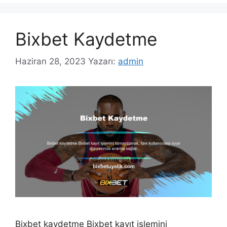
Bixbet Kaydetme
Haziran 28, 2023
Yazarı:
admin
Bixbet kaydetme Bixbet kayıt işlemini