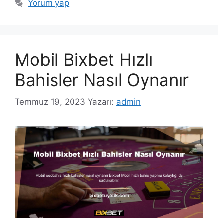
Yorum yap
Mobil Bixbet Hızlı
Bahisler Nasıl Oynanır
Temmuz 19, 2023
Yazarı:
admin