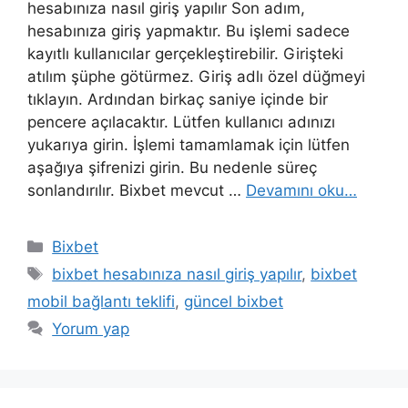
hesabınıza nasıl giriş yapılır Son adım,
hesabınıza giriş yapmaktır. Bu işlemi sadece
kayıtlı kullanıcılar gerçekleştirebilir. Girişteki
atılım şüphe götürmez. Giriş adlı özel düğmeyi
tıklayın. Ardından birkaç saniye içinde bir
pencere açılacaktır. Lütfen kullanıcı adınızı
yukarıya girin. İşlemi tamamlamak için lütfen
aşağıya şifrenizi girin. Bu nedenle süreç
sonlandırılır. Bixbet mevcut …
Devamını oku…
Kategoriler
Bixbet
Etiketler
bixbet hesabınıza nasıl giriş yapılır
,
bixbet
mobil bağlantı teklifi
,
güncel bixbet
Yorum yap