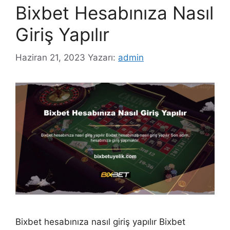
Bixbet Hesabınıza Nasıl
Giriş Yapılır
Haziran 21, 2023
Yazarı:
admin
Bixbet hesabınıza nasıl giriş yapılır Bixbet