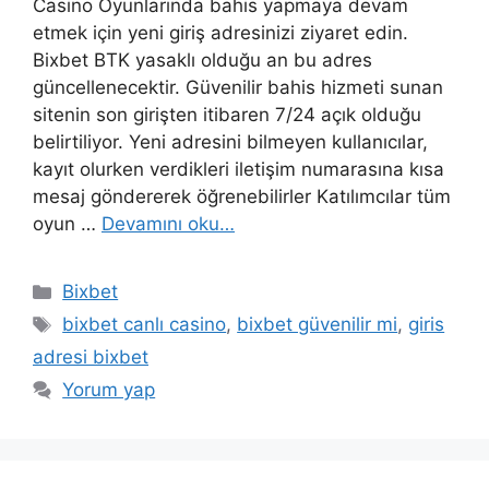
Casino Oyunlarında bahis yapmaya devam
etmek için yeni giriş adresinizi ziyaret edin.
Bixbet BTK yasaklı olduğu an bu adres
güncellenecektir. Güvenilir bahis hizmeti sunan
sitenin son girişten itibaren 7/24 açık olduğu
belirtiliyor. Yeni adresini bilmeyen kullanıcılar,
kayıt olurken verdikleri iletişim numarasına kısa
mesaj göndererek öğrenebilirler Katılımcılar tüm
oyun …
Devamını oku…
Kategoriler
Bixbet
Etiketler
bixbet canlı casino
,
bixbet güvenilir mi
,
giris
adresi bixbet
Yorum yap