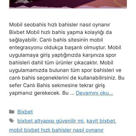
Mobil seobahis hızlı bahisler nasıl oynanır
Bixbet Mobil hızlı bahis yapma kolaylığı da
sağlayabilir. Canlı bahis sitesinin mobil
entegrasyonu oldukça başarılı olmuştur. Mobil
uygulamaya giriş yaptığınızda karşınıza spor
bahisleri dahil tüm ürünler çıkacaktır. Mobil
uygulamamızda bulunan tüm spor bahisleri ve
canlı bahis seçeneklerini de kullanabilirsiniz. Bu
sefer Canlı Bahis sekmesine tekrar giriş
yapmanız gerekecek. Bu …
Devamını oku…
Kategoriler
Bixbet
Etiketler
bixbet altyapısı güvenilir mi
,
kayit bixbet
,
mobil bixbet hızlı bahisler nasıl oynanır