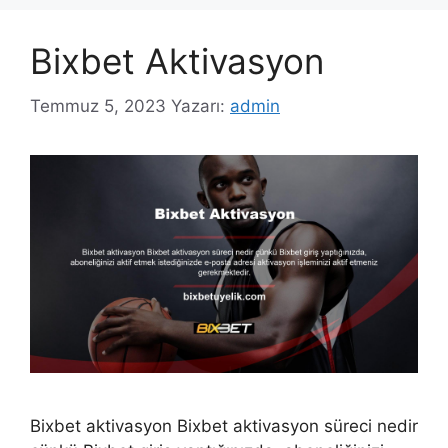
Bixbet Aktivasyon
Temmuz 5, 2023
Yazarı:
admin
Bixbet aktivasyon Bixbet aktivasyon süreci nedir