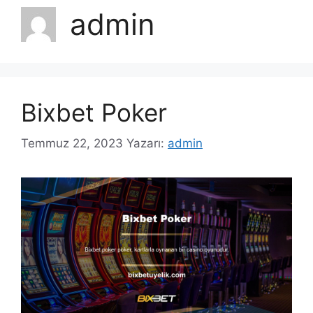
admin
Bixbet Poker
Temmuz 22, 2023
Yazarı:
admin