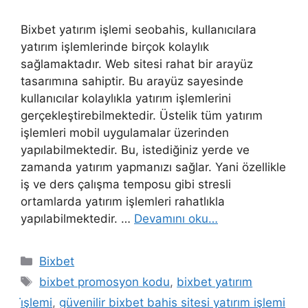
Bixbet yatırım işlemi seobahis, kullanıcılara
yatırım işlemlerinde birçok kolaylık
sağlamaktadır. Web sitesi rahat bir arayüz
tasarımına sahiptir. Bu arayüz sayesinde
kullanıcılar kolaylıkla yatırım işlemlerini
gerçekleştirebilmektedir. Üstelik tüm yatırım
işlemleri mobil uygulamalar üzerinden
yapılabilmektedir. Bu, istediğiniz yerde ve
zamanda yatırım yapmanızı sağlar. Yani özellikle
iş ve ders çalışma temposu gibi stresli
ortamlarda yatırım işlemleri rahatlıkla
yapılabilmektedir. …
Devamını oku…
Kategoriler
Bixbet
Etiketler
bixbet promosyon kodu
,
bixbet yatırım
i̇şlemi
,
güvenilir bixbet bahis sitesi yatırım işlemi