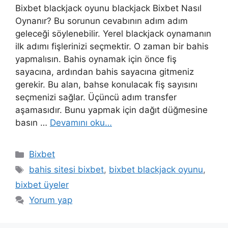
Bixbet blackjack oyunu blackjack Bixbet Nasıl
Oynanır? Bu sorunun cevabının adım adım
geleceği söylenebilir. Yerel blackjack oynamanın
ilk adımı fişlerinizi seçmektir. O zaman bir bahis
yapmalısın. Bahis oynamak için önce fiş
sayacına, ardından bahis sayacına gitmeniz
gerekir. Bu alan, bahse konulacak fiş sayısını
seçmenizi sağlar. Üçüncü adım transfer
aşamasıdır. Bunu yapmak için dağıt düğmesine
basın …
Devamını oku…
Kategoriler
Bixbet
Etiketler
bahis sitesi bixbet
,
bixbet blackjack oyunu
,
bixbet üyeler
Yorum yap