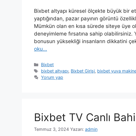
Bixbet altyapı küresel ölçekte büyük bir etki
yaptığından, pazar payının görüntü özellik
Mümkün olan en kısa sürede siteye üye olm
deneyimleme fırsatına sahip olabilirsiniz.
bonusun yüksekliği insanların dikkatini çe
oku…
Kategoriler
Bixbet
Etiketler
bixbet altyapı
,
Bixbet Girişi
,
bixbet yuva makine
Yorum yap
Bixbet TV Canlı Bahis
Temmuz 3, 2024
Yazarı:
admin