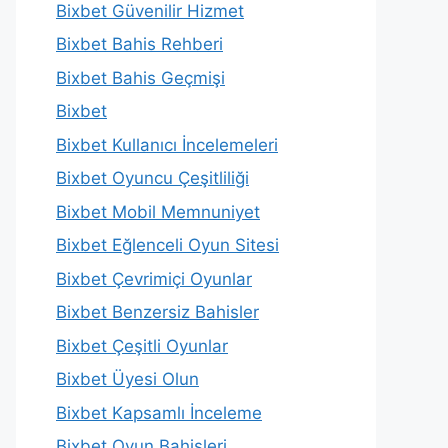
Bixbet Güvenilir Hizmet
Bixbet Bahis Rehberi
Bixbet Bahis Geçmişi
Bixbet
Bixbet Kullanıcı İncelemeleri
Bixbet Oyuncu Çeşitliliği
Bixbet Mobil Memnuniyet
Bixbet Eğlenceli Oyun Sitesi
Bixbet Çevrimiçi Oyunlar
Bixbet Benzersiz Bahisler
Bixbet Çeşitli Oyunlar
Bixbet Üyesi Olun
Bixbet Kapsamlı İnceleme
Bixbet Oyun Bahisleri