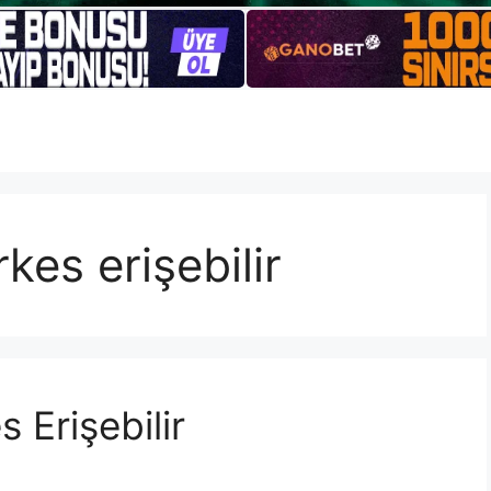
kes erişebilir
 Erişebilir