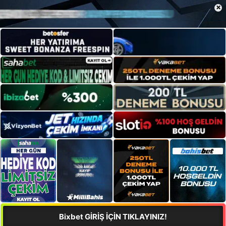
×
Bixbet GİRİŞ İÇİN TIKLAYINIZ!