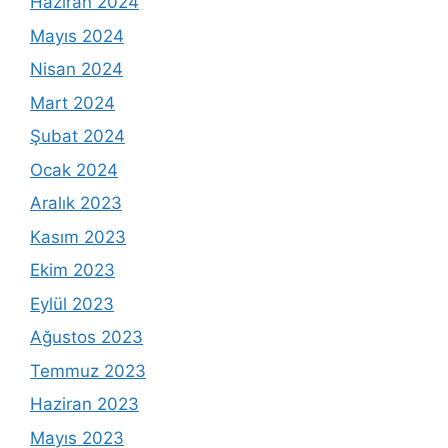
Haziran 2024
Mayıs 2024
Nisan 2024
Mart 2024
Şubat 2024
Ocak 2024
Aralık 2023
Kasım 2023
Ekim 2023
Eylül 2023
Ağustos 2023
Temmuz 2023
Haziran 2023
Mayıs 2023