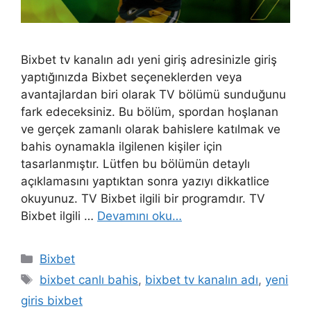
Bixbet tv kanalın adı yeni giriş adresinizle giriş
yaptığınızda Bixbet seçeneklerden veya
avantajlardan biri olarak TV bölümü sunduğunu
fark edeceksiniz. Bu bölüm, spordan hoşlanan
ve gerçek zamanlı olarak bahislere katılmak ve
bahis oynamakla ilgilenen kişiler için
tasarlanmıştır. Lütfen bu bölümün detaylı
açıklamasını yaptıktan sonra yazıyı dikkatlice
okuyunuz. TV Bixbet ilgili bir programdır. TV
Bixbet ilgili …
Devamını oku…
Kategoriler
Bixbet
Etiketler
bixbet canlı bahis
,
bixbet tv kanalın adı
,
yeni
giris bixbet