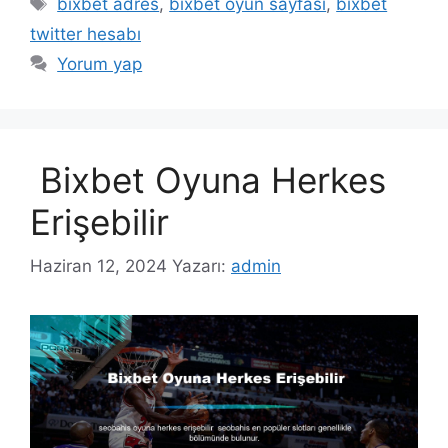
bixbet adres
,
bixbet oyun sayfası
,
bixbet
twitter hesabı
Yorum yap
Bixbet Oyuna Herkes
Erişebilir
Haziran 12, 2024
Yazarı:
admin