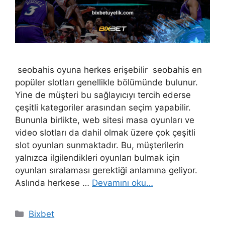
seobahis oyuna herkes erişebilir seobahis en
popüler slotları genellikle bölümünde bulunur.
Yine de müşteri bu sağlayıcıyı tercih ederse
çeşitli kategoriler arasından seçim yapabilir.
Bununla birlikte, web sitesi masa oyunları ve
video slotları da dahil olmak üzere çok çeşitli
slot oyunları sunmaktadır. Bu, müşterilerin
yalnızca ilgilendikleri oyunları bulmak için
oyunları sıralaması gerektiği anlamına geliyor.
Aslında herkese …
Devamını oku…
Kategoriler
Bixbet