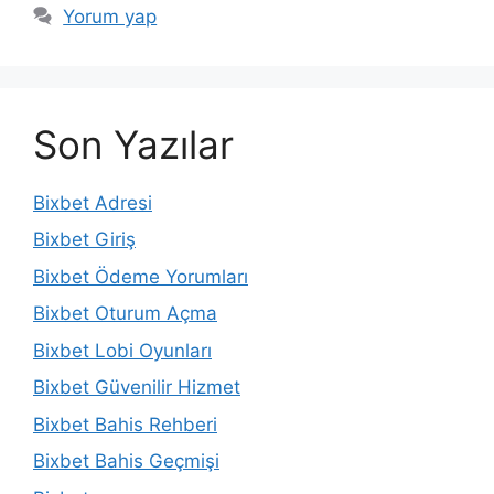
Yorum yap
Son Yazılar
Bixbet Adresi
Bixbet Giriş
Bixbet Ödeme Yorumları
Bixbet Oturum Açma
Bixbet Lobi Oyunları
Bixbet Güvenilir Hizmet
Bixbet Bahis Rehberi
Bixbet Bahis Geçmişi