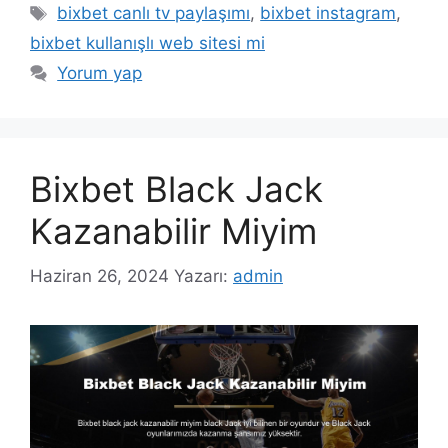
Etiketler
bixbet canlı tv paylaşımı
,
bixbet instagram
,
bixbet kullanışlı web sitesi mi
Yorum yap
Bixbet Black Jack
Kazanabilir Miyim
Haziran 26, 2024
Yazarı:
admin