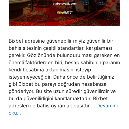
Bixbet adresine güvenebilir miyiz güvenilir bir
bahis sitesinin çeşitli standartları karşılaması
gerekir. Göz önünde bulundurulması gereken en
önemli faktörlerden biri, hesap sahibinin paranın
kendi hesabına aktarılmasını isteyip
isteyemeyeceğidir. Daha önce de belirttiğimiz
gibi Bixbet bu parayı doğrudan hesabınıza
gönderiyor. Bu site uzun süredir güvenilirdir ve
bu da güvenilirliğini kanıtlamaktadır. Bixbet
adresleri ile bahis oynamak basittir …
Devamını
oku…