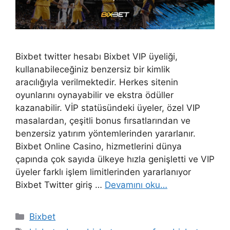
Bixbet twitter hesabı Bixbet VIP üyeliği,
kullanabileceğiniz benzersiz bir kimlik
aracılığıyla verilmektedir. Herkes sitenin
oyunlarını oynayabilir ve ekstra ödüller
kazanabilir. VİP statüsündeki üyeler, özel VIP
masalardan, çeşitli bonus fırsatlarından ve
benzersiz yatırım yöntemlerinden yararlanır.
Bixbet Online Casino, hizmetlerini dünya
çapında çok sayıda ülkeye hızla genişletti ve VIP
üyeler farklı işlem limitlerinden yararlanıyor
Bixbet Twitter giriş …
Devamını oku…
Kategoriler
Bixbet
Etiketler