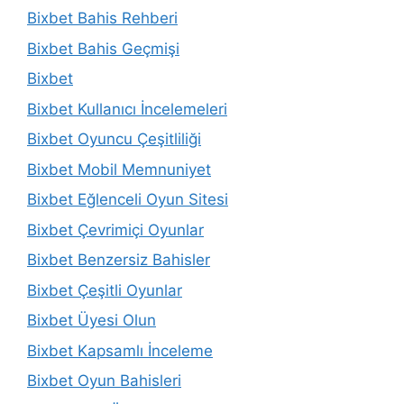
Bixbet Bahis Rehberi
Bixbet Bahis Geçmişi
Bixbet
Bixbet Kullanıcı İncelemeleri
Bixbet Oyuncu Çeşitliliği
Bixbet Mobil Memnuniyet
Bixbet Eğlenceli Oyun Sitesi
Bixbet Çevrimiçi Oyunlar
Bixbet Benzersiz Bahisler
Bixbet Çeşitli Oyunlar
Bixbet Üyesi Olun
Bixbet Kapsamlı İnceleme
Bixbet Oyun Bahisleri