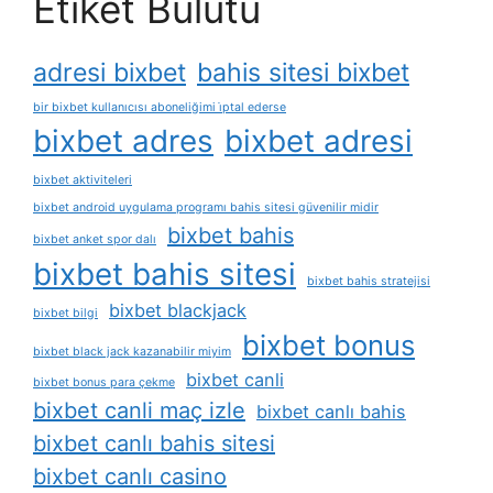
Etiket Bulutu
adresi bixbet
bahis sitesi bixbet
bir bixbet kullanıcısı aboneliğimi i̇ptal ederse
bixbet adres
bixbet adresi
bixbet aktiviteleri
bixbet android uygulama programı bahis sitesi güvenilir midir
bixbet bahis
bixbet anket spor dalı
bixbet bahis sitesi
bixbet bahis stratejisi
bixbet blackjack
bixbet bilgi
bixbet bonus
bixbet black jack kazanabilir miyim
bixbet canli
bixbet bonus para çekme
bixbet canli maç izle
bixbet canlı bahis
bixbet canlı bahis sitesi
bixbet canlı casino