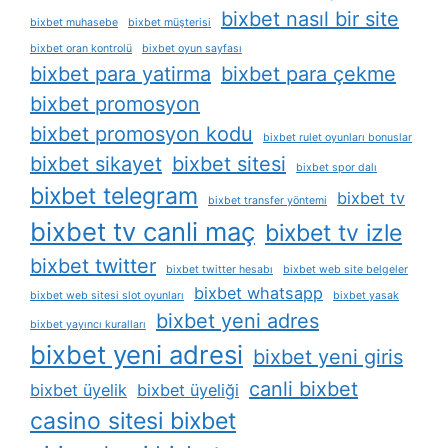
bixbet nasıl bir site
bixbet muhasebe
bixbet müşterisi
bixbet oran kontrolü
bixbet oyun sayfası
bixbet para yatirma
bixbet para çekme
bixbet promosyon
bixbet promosyon kodu
bixbet rulet oyunları bonuslar
bixbet sikayet
bixbet sitesi
bixbet spor dalı
bixbet telegram
bixbet tv
bixbet transfer yöntemi
bixbet tv canli maç
bixbet tv izle
bixbet twitter
bixbet twitter hesabı
bixbet web site belgeler
bixbet whatsapp
bixbet web sitesi slot oyunları
bixbet yasak
bixbet yeni adres
bixbet yayıncı kuralları
bixbet yeni adresi
bixbet yeni giris
canli bixbet
bixbet üyelik
bixbet üyeliği
casino sitesi bixbet