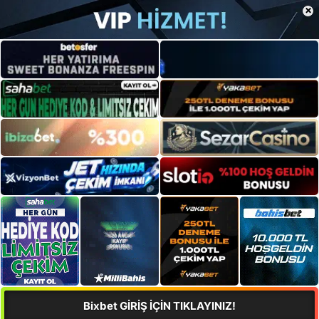
×
Bixbet GİRİŞ İÇİN TIKLAYINIZ!