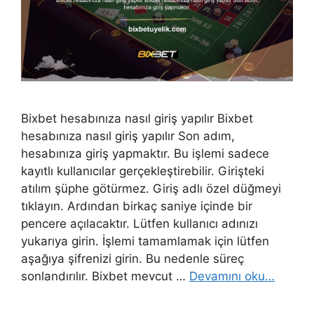
Bixbet hesabınıza nasıl giriş yapılır Bixbet
hesabınıza nasıl giriş yapılır Son adım,
hesabınıza giriş yapmaktır. Bu işlemi sadece
kayıtlı kullanıcılar gerçekleştirebilir. Girişteki
atılım şüphe götürmez. Giriş adlı özel düğmeyi
tıklayın. Ardından birkaç saniye içinde bir
pencere açılacaktır. Lütfen kullanıcı adınızı
yukarıya girin. İşlemi tamamlamak için lütfen
aşağıya şifrenizi girin. Bu nedenle süreç
sonlandırılır. Bixbet mevcut …
Devamını oku…