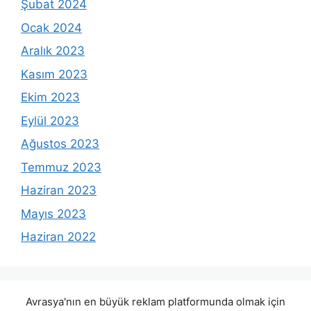
Şubat 2024
Ocak 2024
Aralık 2023
Kasım 2023
Ekim 2023
Eylül 2023
Ağustos 2023
Temmuz 2023
Haziran 2023
Mayıs 2023
Haziran 2022
Avrasya'nın en büyük reklam platformunda olmak için