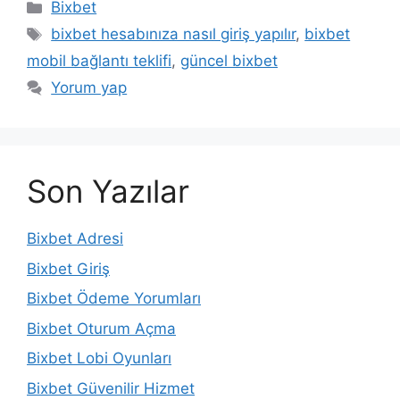
Kategoriler
Bixbet
Etiketler
bixbet hesabınıza nasıl giriş yapılır
,
bixbet
mobil bağlantı teklifi
,
güncel bixbet
Yorum yap
Son Yazılar
Bixbet Adresi
Bixbet Giriş
Bixbet Ödeme Yorumları
Bixbet Oturum Açma
Bixbet Lobi Oyunları
Bixbet Güvenilir Hizmet