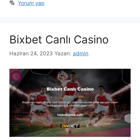
Yorum yap
Bixbet Canlı Casino
Haziran 24, 2023
Yazarı:
admin