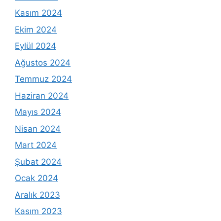
Kasım 2024
Ekim 2024
Eylül 2024
Ağustos 2024
Temmuz 2024
Haziran 2024
Mayıs 2024
Nisan 2024
Mart 2024
Şubat 2024
Ocak 2024
Aralık 2023
Kasım 2023