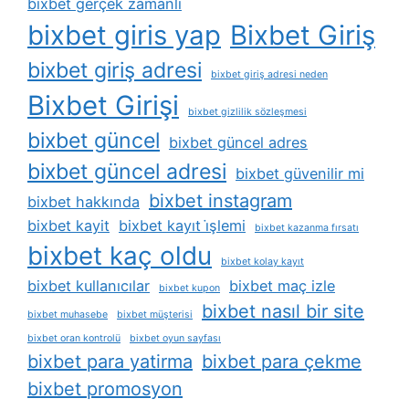
bixbet gerçek zamanlı
bixbet giris yap
Bixbet Giriş
bixbet giriş adresi
bixbet giriş adresi neden
Bixbet Girişi
bixbet gizlilik sözleşmesi
bixbet güncel
bixbet güncel adres
bixbet güncel adresi
bixbet güvenilir mi
bixbet instagram
bixbet hakkında
bixbet kayit
bixbet kayıt i̇şlemi
bixbet kazanma fırsatı
bixbet kaç oldu
bixbet kolay kayıt
bixbet kullanıcılar
bixbet maç izle
bixbet kupon
bixbet nasıl bir site
bixbet muhasebe
bixbet müşterisi
bixbet oran kontrolü
bixbet oyun sayfası
bixbet para yatirma
bixbet para çekme
bixbet promosyon