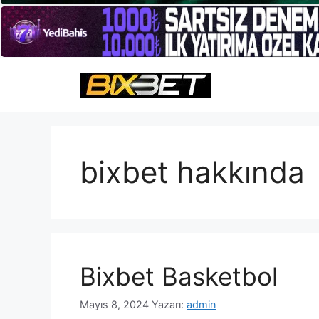
İçeriğe
atla
bixbet hakkında
Bixbet Basketbol
Mayıs 8, 2024
Yazarı:
admin