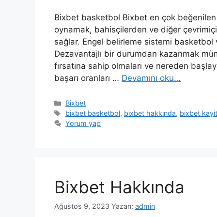
Bixbet basketbol Bixbet en çok beğenilen 
oynamak, bahisçilerden ve diğer çevrimiçi
sağlar. Engel belirleme sistemi basketbol v
Dezavantajlı bir durumdan kazanmak mümk
fırsatına sahip olmaları ve nereden başlay
başarı oranları …
Devamını oku…
Kategoriler
Bixbet
Etiketler
bixbet basketbol
,
bixbet hakkında
,
bixbet kayi
Yorum yap
Bixbet Hakkında
Ağustos 9, 2023
Yazarı:
admin