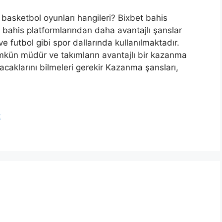
basketbol oyunları hangileri? Bixbet bahis
 bahis platformlarından daha avantajlı şanslar
e futbol gibi spor dallarında kullanılmaktadır.
ün müdür ve takımların avantajlı bir kazanma
acaklarını bilmeleri gerekir Kazanma şansları,
t