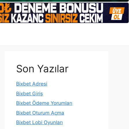
Son Yazılar
Bixbet Adresi
Bixbet Giriş
Bixbet Ödeme Yorumları
Bixbet Oturum Açma
Bixbet Lobi Oyunları