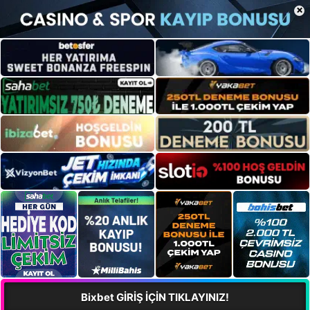
×
Bixbet GİRİŞ İÇİN TIKLAYINIZ!