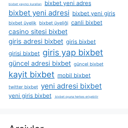
bixbet yeni adres
bixbet yayıncı kuralları
bixbet yeni adresi
bixbet yeni giris
canli bixbet
bixbet üyelik
bixbet üyeliği
casino sitesi bixbet
giris adresi bixbet
giris bixbet
giris yap bixbet
girisi bixbet
güncel adresi bixbet
güncel bixbet
kayit bixbet
mobil bixbet
yeni adresi bixbet
twitter bixbet
yeni giris bixbet
bixbet oyuna herkes erişebilir