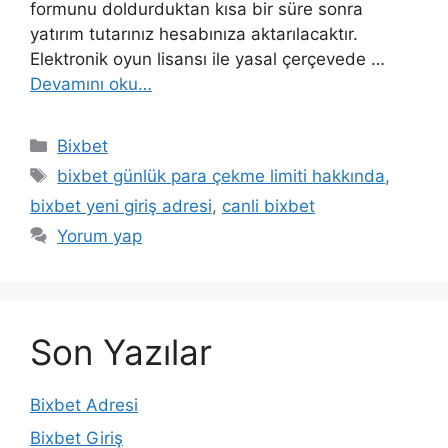
formunu doldurduktan kısa bir süre sonra
yatırım tutarınız hesabınıza aktarılacaktır.
Elektronik oyun lisansı ile yasal çerçevede …
Devamını oku…
Kategoriler
Bixbet
Etiketler
bixbet günlük para çekme limiti hakkında
,
bixbet yeni giriş adresi
,
canli bixbet
Yorum yap
Son Yazılar
Bixbet Adresi
Bixbet Giriş