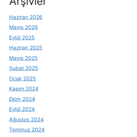
Arşivler
Haziran 2026
Mayıs 2026
Eylül 2025
Haziran 2025
Mayıs 2025
Şubat 2025
Ocak 2025
Kasım 2024
Ekim 2024
Eylül 2024
Ağustos 2024
Temmuz 2024