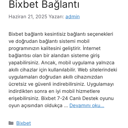
Bixbet Bağlantı
Haziran 21, 2025
Yazarı:
admin
Bixbet bağlantı kesintisiz bağlantı seçenekleri
ve doğrudan bağlantı sistemi mobil
programınızın kalitesini geliştirir. İnternet
bağlantısı olan bir alandan sisteme giriş
yapabilirsiniz. Ancak, mobil uygulama yalnızca
akıllı cihazlar için kullanılabilir. Web sitelerindeki
uygulamaları doğrudan akıllı cihazınızdan
ücretsiz ve güvenli indirebilirsiniz. Uygulamayı
indirdikten sonra en iyi mobil hizmetlere
erişebilirsiniz. Bixbet 7-24 Canlı Destek oyunu
oyun açısından oldukça …
Devamını oku…
Kategoriler
Bixbet