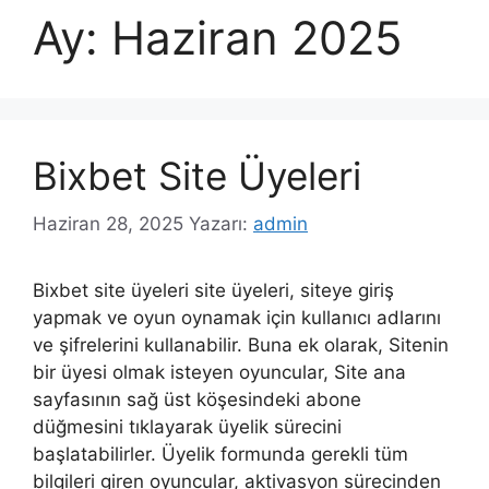
Ay:
Haziran 2025
Bixbet Site Üyeleri
Haziran 28, 2025
Yazarı:
admin
Bixbet site üyeleri site üyeleri, siteye giriş
yapmak ve oyun oynamak için kullanıcı adlarını
ve şifrelerini kullanabilir. Buna ek olarak, Sitenin
bir üyesi olmak isteyen oyuncular, Site ana
sayfasının sağ üst köşesindeki abone
düğmesini tıklayarak üyelik sürecini
başlatabilirler. Üyelik formunda gerekli tüm
bilgileri giren oyuncular, aktivasyon sürecinden