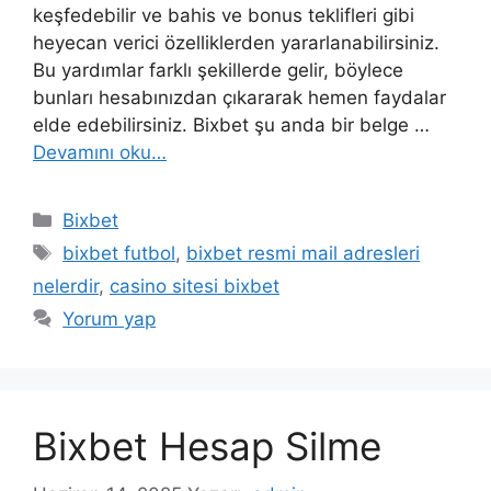
keşfedebilir ve bahis ve bonus teklifleri gibi
heyecan verici özelliklerden yararlanabilirsiniz.
Bu yardımlar farklı şekillerde gelir, böylece
bunları hesabınızdan çıkararak hemen faydalar
elde edebilirsiniz. Bixbet şu anda bir belge …
Devamını oku…
Kategoriler
Bixbet
Etiketler
bixbet futbol
,
bixbet resmi mail adresleri
nelerdir
,
casino sitesi bixbet
Yorum yap
Bixbet Hesap Silme