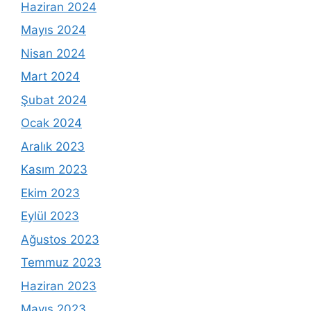
Haziran 2024
Mayıs 2024
Nisan 2024
Mart 2024
Şubat 2024
Ocak 2024
Aralık 2023
Kasım 2023
Ekim 2023
Eylül 2023
Ağustos 2023
Temmuz 2023
Haziran 2023
Mayıs 2023