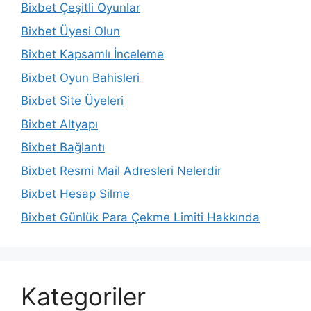
Bixbet Çeşitli Oyunlar
Bixbet Üyesi Olun
Bixbet Kapsamlı İnceleme
Bixbet Oyun Bahisleri
Bixbet Site Üyeleri
Bixbet Altyapı
Bixbet Bağlantı
Bixbet Resmi Mail Adresleri Nelerdir
Bixbet Hesap Silme
Bixbet Günlük Para Çekme Limiti Hakkında
Kategoriler