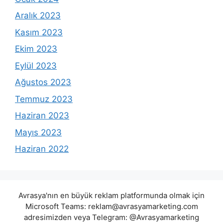
Aralık 2023
Kasım 2023
Ekim 2023
Eylül 2023
Ağustos 2023
Temmuz 2023
Haziran 2023
Mayıs 2023
Haziran 2022
Avrasya'nın en büyük reklam platformunda olmak için
Microsoft Teams:
reklam@avrasyamarketing.com
adresimizden veya Telegram: @Avrasyamarketing