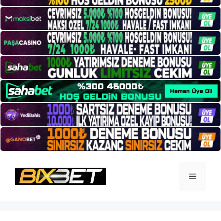
İçeriğe
atla
Menü