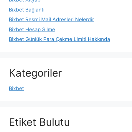
Bixbet Bağlantı
Bixbet Resmi Mail Adresleri Nelerdir
Bixbet Hesap Silme
Bixbet Günlük Para Çekme Limiti Hakkında
Kategoriler
Bixbet
Etiket Bulutu