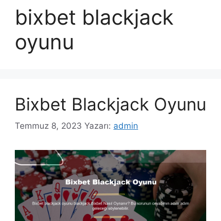
bixbet blackjack
oyunu
Bixbet Blackjack Oyunu
Temmuz 8, 2023
Yazarı:
admin