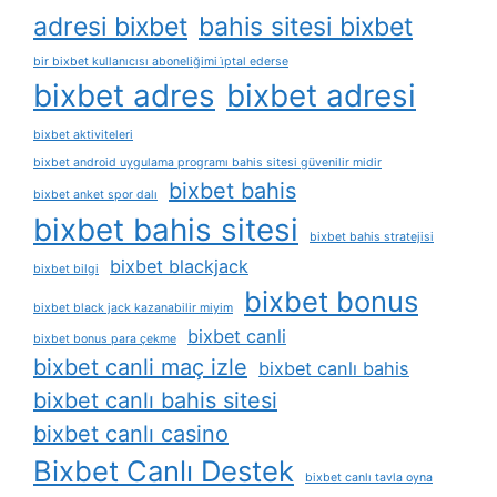
adresi bixbet
bahis sitesi bixbet
bir bixbet kullanıcısı aboneliğimi i̇ptal ederse
bixbet adres
bixbet adresi
bixbet aktiviteleri
bixbet android uygulama programı bahis sitesi güvenilir midir
bixbet bahis
bixbet anket spor dalı
bixbet bahis sitesi
bixbet bahis stratejisi
bixbet blackjack
bixbet bilgi
bixbet bonus
bixbet black jack kazanabilir miyim
bixbet canli
bixbet bonus para çekme
bixbet canli maç izle
bixbet canlı bahis
bixbet canlı bahis sitesi
bixbet canlı casino
Bixbet Canlı Destek
bixbet canlı tavla oyna