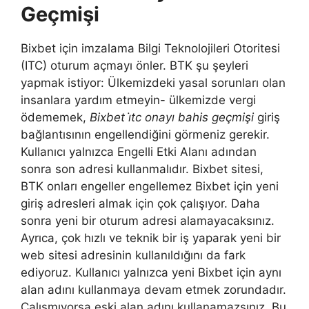
Geçmişi
Bixbet için imzalama Bilgi Teknolojileri Otoritesi
(ITC) oturum açmayı önler. BTK şu şeyleri
yapmak istiyor: Ülkemizdeki yasal sorunları olan
insanlara yardım etmeyin- ülkemizde vergi
ödememek,
Bixbet i̇tc onayı bahis geçmişi
giriş
bağlantısının engellendiğini görmeniz gerekir.
Kullanıcı yalnızca Engelli Etki Alanı adından
sonra son adresi kullanmalıdır. Bixbet sitesi,
BTK onları engeller engellemez Bixbet için yeni
giriş adresleri almak için çok çalışıyor. Daha
sonra yeni bir oturum adresi alamayacaksınız.
Ayrıca, çok hızlı ve teknik bir iş yaparak yeni bir
web sitesi adresinin kullanıldığını da fark
ediyoruz. Kullanıcı yalnızca yeni Bixbet için aynı
alan adını kullanmaya devam etmek zorundadır.
Çalışmıyorsa eski alan adını kullanamazsınız. Bu