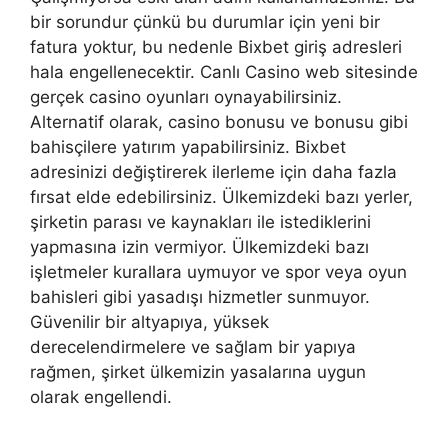
bir sorundur çünkü bu durumlar için yeni bir
fatura yoktur, bu nedenle Bixbet giriş adresleri
hala engellenecektir. Canlı Casino web sitesinde
gerçek casino oyunları oynayabilirsiniz.
Alternatif olarak, casino bonusu ve bonusu gibi
bahisçilere yatırım yapabilirsiniz. Bixbet
adresinizi değiştirerek ilerleme için daha fazla
fırsat elde edebilirsiniz. Ülkemizdeki bazı yerler,
şirketin parası ve kaynakları ile istediklerini
yapmasına izin vermiyor. Ülkemizdeki bazı
işletmeler kurallara uymuyor ve spor veya oyun
bahisleri gibi yasadışı hizmetler sunmuyor.
Güvenilir bir altyapıya, yüksek
derecelendirmelere ve sağlam bir yapıya
rağmen, şirket ülkemizin yasalarına uygun
olarak engellendi.