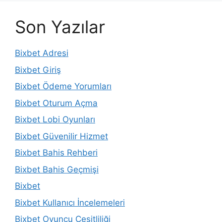
Son Yazılar
Bixbet Adresi
Bixbet Giriş
Bixbet Ödeme Yorumları
Bixbet Oturum Açma
Bixbet Lobi Oyunları
Bixbet Güvenilir Hizmet
Bixbet Bahis Rehberi
Bixbet Bahis Geçmişi
Bixbet
Bixbet Kullanıcı İncelemeleri
Bixbet Oyuncu Çeşitliliği