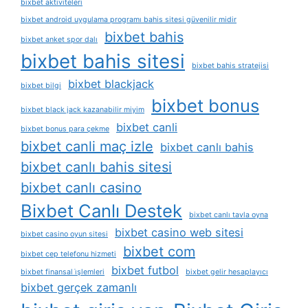
bixbet aktiviteleri
bixbet android uygulama programı bahis sitesi güvenilir midir
bixbet bahis
bixbet anket spor dalı
bixbet bahis sitesi
bixbet bahis stratejisi
bixbet blackjack
bixbet bilgi
bixbet bonus
bixbet black jack kazanabilir miyim
bixbet canli
bixbet bonus para çekme
bixbet canli maç izle
bixbet canlı bahis
bixbet canlı bahis sitesi
bixbet canlı casino
Bixbet Canlı Destek
bixbet canlı tavla oyna
bixbet casino web sitesi
bixbet casino oyun sitesi
bixbet com
bixbet cep telefonu hizmeti
bixbet futbol
bixbet finansal i̇şlemleri
bixbet gelir hesaplayıcı
bixbet gerçek zamanlı