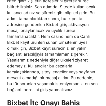
istediğiniz kişilerin adreslerini girerek süreci
bitirebilirsiniz. Son adımda, Sitede kullanılacak
kullanıcı adınız ve şifreniz gibi bilgileri girin. Bu
adımı tamamladıktan sonra, bu e-posta
adresine gönderilen Bixbet giriş aktivasyon
mesajı onaylanacak ve üyelik süreci
tamamlanacaktır. Hem casino hem de Canlı
Bixbet kayıt ürünleri sunan bir sitenin üyesi
olmak için, Bixbet kayıt sürecinizi en yakın
bağlantı aracılığıyla tamamlamanız gerekir.
Yasalarımız nedeniyle diğer ülkeleri ziyaret
edemeyiz. Kullanıcılar bu cezalarla
karşılaştıklarında, siteyi engeller veya sayfanın
mevcut olmadığı bir mesaj alırlar. Bu nedenle,
bu tür sorunları yaşamak istemiyorsanız, en son
bağlantı adresini giriş yapmalısınız.
Bixbet İtc Onayı Bahis