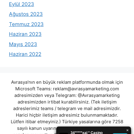
Eylül 2023
Ağustos 2023
Temmuz 2023
Haziran 2023
Mayıs 2023
Haziran 2022
Avrasya'nın en büyük reklam platformunda olmak için
Microsoft Teams:
reklam@avrasyamarketing.com
adresimizden veya Telegram: @Avrasyamarketing
adresimizden irtibat kurabilirsiniz. (Tek iletişim
adreslerimiz teams / telegram ve mail adresimizdir.
Harici hiçbir iletişim adresimiz bulunmamaktadır.
Lütfen itibar etmeyiniz.) Türkiye yasalarına göre 7258
sayılı kanun uyarınca yasa dışı bahis oynamanın