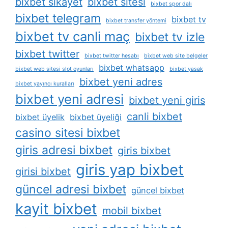
bixbet sikayet
bixbet sitesi
bixbet spor dalı
bixbet telegram
bixbet tv
bixbet transfer yöntemi
bixbet tv canli maç
bixbet tv izle
bixbet twitter
bixbet twitter hesabı
bixbet web site belgeler
bixbet whatsapp
bixbet web sitesi slot oyunları
bixbet yasak
bixbet yeni adres
bixbet yayıncı kuralları
bixbet yeni adresi
bixbet yeni giris
canli bixbet
bixbet üyelik
bixbet üyeliği
casino sitesi bixbet
giris adresi bixbet
giris bixbet
giris yap bixbet
girisi bixbet
güncel adresi bixbet
güncel bixbet
kayit bixbet
mobil bixbet