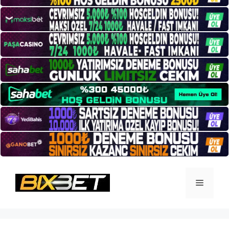
İçeriğe
atla
Menü