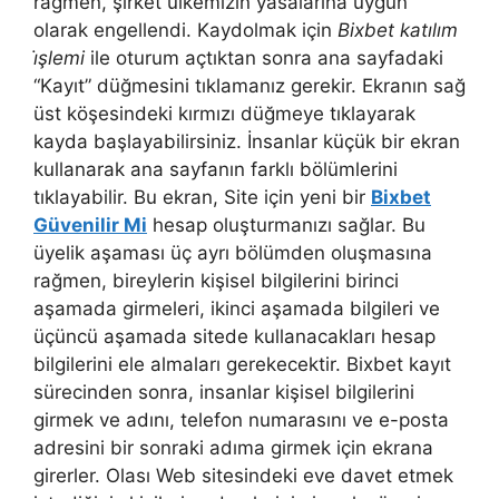
rağmen, şirket ülkemizin yasalarına uygun
olarak engellendi. Kaydolmak için
Bixbet katılım
i̇şlemi
ile oturum açtıktan sonra ana sayfadaki
“Kayıt” düğmesini tıklamanız gerekir. Ekranın sağ
üst köşesindeki kırmızı düğmeye tıklayarak
kayda başlayabilirsiniz. İnsanlar küçük bir ekran
kullanarak ana sayfanın farklı bölümlerini
tıklayabilir. Bu ekran, Site için yeni bir
Bixbet
Güvenilir Mi
hesap oluşturmanızı sağlar. Bu
üyelik aşaması üç ayrı bölümden oluşmasına
rağmen, bireylerin kişisel bilgilerini birinci
aşamada girmeleri, ikinci aşamada bilgileri ve
üçüncü aşamada sitede kullanacakları hesap
bilgilerini ele almaları gerekecektir. Bixbet kayıt
sürecinden sonra, insanlar kişisel bilgilerini
girmek ve adını, telefon numarasını ve e-posta
adresini bir sonraki adıma girmek için ekrana
girerler. Olası Web sitesindeki eve davet etmek