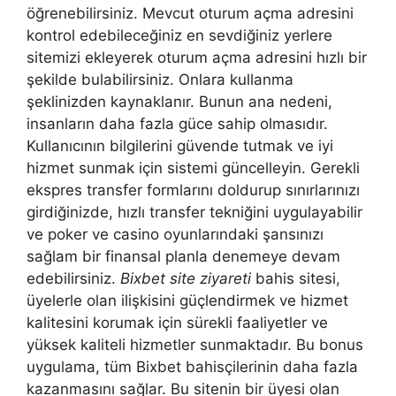
öğrenebilirsiniz. Mevcut oturum açma adresini
kontrol edebileceğiniz en sevdiğiniz yerlere
sitemizi ekleyerek oturum açma adresini hızlı bir
şekilde bulabilirsiniz. Onlara kullanma
şeklinizden kaynaklanır. Bunun ana nedeni,
insanların daha fazla güce sahip olmasıdır.
Kullanıcının bilgilerini güvende tutmak ve iyi
hizmet sunmak için sistemi güncelleyin. Gerekli
ekspres transfer formlarını doldurup sınırlarınızı
girdiğinizde, hızlı transfer tekniğini uygulayabilir
ve poker ve casino oyunlarındaki şansınızı
sağlam bir finansal planla denemeye devam
edebilirsiniz.
Bixbet site ziyareti
bahis sitesi,
üyelerle olan ilişkisini güçlendirmek ve hizmet
kalitesini korumak için sürekli faaliyetler ve
yüksek kaliteli hizmetler sunmaktadır. Bu bonus
uygulama, tüm Bixbet bahisçilerinin daha fazla
kazanmasını sağlar. Bu sitenin bir üyesi olan