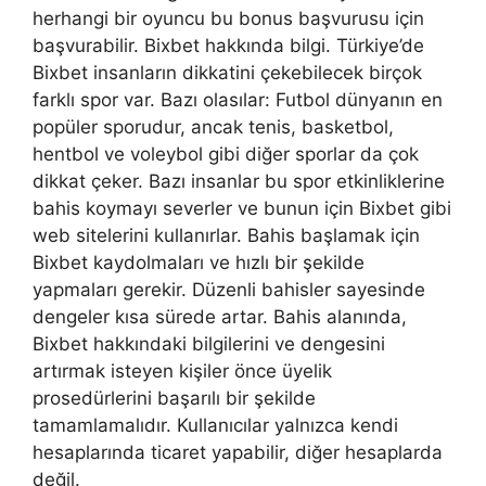
herhangi bir oyuncu bu bonus başvurusu için
başvurabilir. Bixbet hakkında bilgi. Türkiye’de
Bixbet insanların dikkatini çekebilecek birçok
farklı spor var. Bazı olasılar: Futbol dünyanın en
popüler sporudur, ancak tenis, basketbol,
hentbol ve voleybol gibi diğer sporlar da çok
dikkat çeker. Bazı insanlar bu spor etkinliklerine
bahis koymayı severler ve bunun için Bixbet gibi
web sitelerini kullanırlar. Bahis başlamak için
Bixbet kaydolmaları ve hızlı bir şekilde
yapmaları gerekir. Düzenli bahisler sayesinde
dengeler kısa sürede artar. Bahis alanında,
Bixbet hakkındaki bilgilerini ve dengesini
artırmak isteyen kişiler önce üyelik
prosedürlerini başarılı bir şekilde
tamamlamalıdır. Kullanıcılar yalnızca kendi
hesaplarında ticaret yapabilir, diğer hesaplarda
değil.