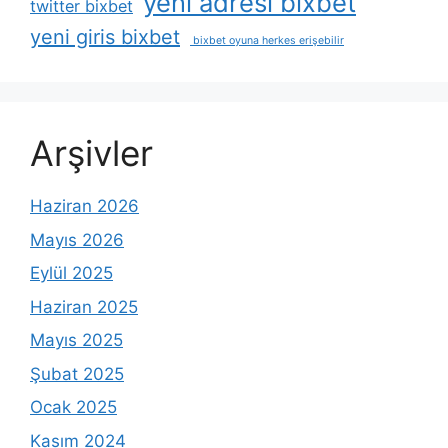
yeni adresi bixbet
twitter bixbet
yeni giris bixbet
bixbet oyuna herkes erişebilir
Arşivler
Haziran 2026
Mayıs 2026
Eylül 2025
Haziran 2025
Mayıs 2025
Şubat 2025
Ocak 2025
Kasım 2024