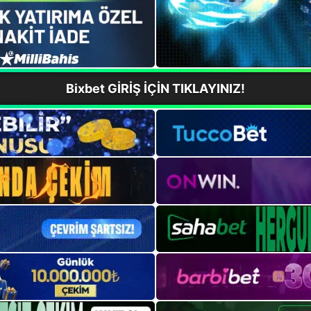
Bixbet GİRİŞ İÇİN TIKLAYINIZ!