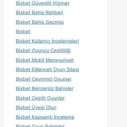
Bixbet Güvenilir Hizmet
Bixbet Bahis Rehberi
Bixbet Bahis Geçmişi
Bixbet
Bixbet Kullanıcı İncelemeleri
Bixbet Oyuncu Çeşitliliği
Bixbet Mobil Memnuniyet
Bixbet Eğlenceli Oyun Sitesi
Bixbet Çevrimiçi Oyunlar
Bixbet Benzersiz Bahisler
Bixbet Çeşitli Oyunlar
Bixbet Üyesi Olun
Bixbet Kapsamlı İnceleme
Bixbet Oyun Bahisleri