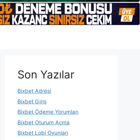
Son Yazılar
Bixbet Adresi
Bixbet Giriş
Bixbet Ödeme Yorumları
Bixbet Oturum Açma
Bixbet Lobi Oyunları