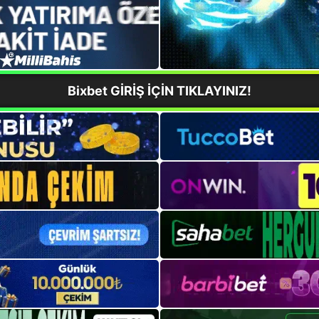
Bixbet GİRİŞ İÇİN TIKLAYINIZ!