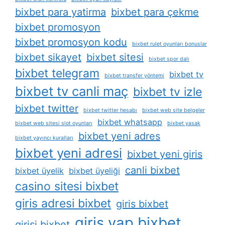
bixbet para yatirma
bixbet para çekme
bixbet promosyon
bixbet promosyon kodu
bixbet rulet oyunları bonuslar
bixbet sikayet
bixbet sitesi
bixbet spor dalı
bixbet telegram
bixbet tv
bixbet transfer yöntemi
bixbet tv canli maç
bixbet tv izle
bixbet twitter
bixbet twitter hesabı
bixbet web site belgeler
bixbet whatsapp
bixbet web sitesi slot oyunları
bixbet yasak
bixbet yeni adres
bixbet yayıncı kuralları
bixbet yeni adresi
bixbet yeni giris
canli bixbet
bixbet üyelik
bixbet üyeliği
casino sitesi bixbet
giris adresi bixbet
giris bixbet
giris yap bixbet
girisi bixbet