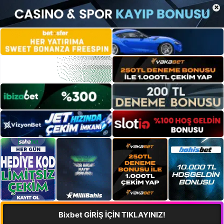
×
Bixbet GİRİŞ İÇİN TIKLAYINIZ!