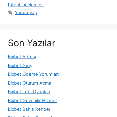
futbol i̇ncelemesi
Yorum yap
Son Yazılar
Bixbet Adresi
Bixbet Giriş
Bixbet Ödeme Yorumları
Bixbet Oturum Açma
Bixbet Lobi Oyunları
Bixbet Güvenilir Hizmet
Bixbet Bahis Rehberi