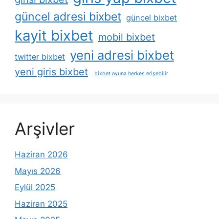
güncel adresi bixbet
güncel bixbet
kayit bixbet
mobil bixbet
yeni adresi bixbet
twitter bixbet
yeni giris bixbet
bixbet oyuna herkes erişebilir
Arşivler
Haziran 2026
Mayıs 2026
Eylül 2025
Haziran 2025