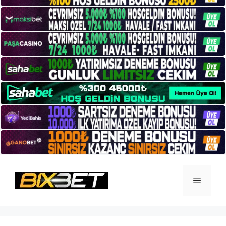
İçeriğe
atla
Menü