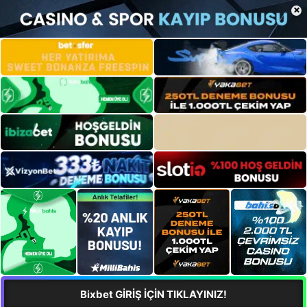
×
Bixbet GİRİŞ İÇİN TIKLAYINIZ!