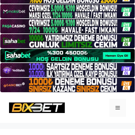
İçeriğe
atla
Menü