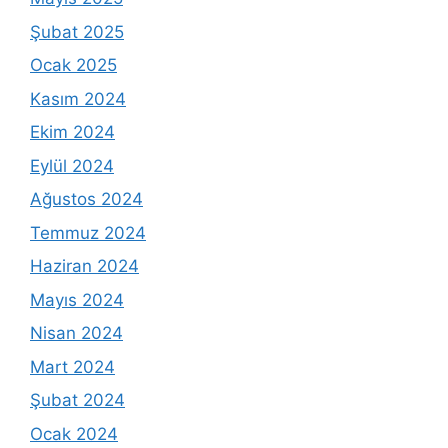
Şubat 2025
Ocak 2025
Kasım 2024
Ekim 2024
Eylül 2024
Ağustos 2024
Temmuz 2024
Haziran 2024
Mayıs 2024
Nisan 2024
Mart 2024
Şubat 2024
Ocak 2024