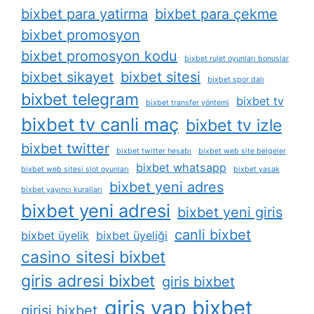
bixbet para yatirma
bixbet para çekme
bixbet promosyon
bixbet promosyon kodu
bixbet rulet oyunları bonuslar
bixbet sikayet
bixbet sitesi
bixbet spor dalı
bixbet telegram
bixbet tv
bixbet transfer yöntemi
bixbet tv canli maç
bixbet tv izle
bixbet twitter
bixbet twitter hesabı
bixbet web site belgeler
bixbet whatsapp
bixbet web sitesi slot oyunları
bixbet yasak
bixbet yeni adres
bixbet yayıncı kuralları
bixbet yeni adresi
bixbet yeni giris
canli bixbet
bixbet üyelik
bixbet üyeliği
casino sitesi bixbet
giris adresi bixbet
giris bixbet
giris yap bixbet
girisi bixbet