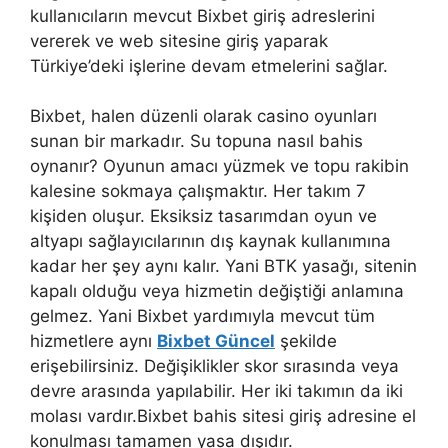
kullanıcıların mevcut Bixbet giriş adreslerini
vererek ve web sitesine giriş yaparak
Türkiye’deki işlerine devam etmelerini sağlar.
Bixbet, halen düzenli olarak casino oyunları
sunan bir markadır. Su topuna nasıl bahis
oynanır? Oyunun amacı yüzmek ve topu rakibin
kalesine sokmaya çalışmaktır. Her takım 7
kişiden oluşur. Eksiksiz tasarımdan oyun ve
altyapı sağlayıcılarının dış kaynak kullanımına
kadar her şey aynı kalır. Yani BTK yasağı, sitenin
kapalı olduğu veya hizmetin değiştiği anlamına
gelmez. Yani Bixbet yardımıyla mevcut tüm
hizmetlere aynı
Bixbet Güncel
şekilde
erişebilirsiniz. Değişiklikler skor sırasında veya
devre arasında yapılabilir. Her iki takımın da iki
molası vardır.Bixbet bahis sitesi giriş adresine el
konulması tamamen yasa dışıdır.