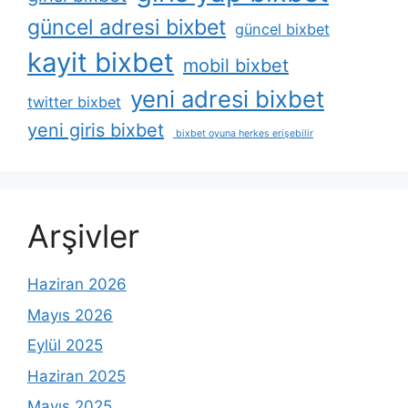
güncel adresi bixbet
güncel bixbet
kayit bixbet
mobil bixbet
yeni adresi bixbet
twitter bixbet
yeni giris bixbet
bixbet oyuna herkes erişebilir
Arşivler
Haziran 2026
Mayıs 2026
Eylül 2025
Haziran 2025
Mayıs 2025