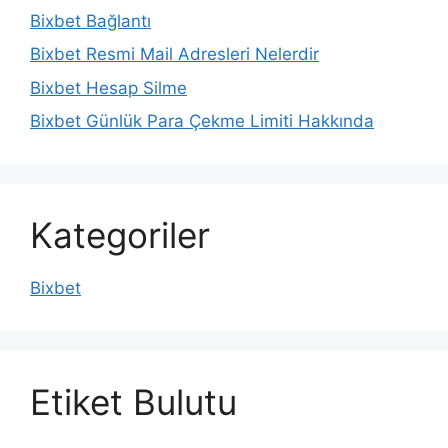
Bixbet Bağlantı
Bixbet Resmi Mail Adresleri Nelerdir
Bixbet Hesap Silme
Bixbet Günlük Para Çekme Limiti Hakkında
Kategoriler
Bixbet
Etiket Bulutu