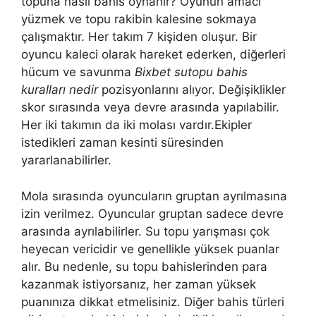
topuna nasıl bahis oynanır? Oyunun amacı
yüzmek ve topu rakibin kalesine sokmaya
çalışmaktır. Her takım 7 kişiden oluşur. Bir
oyuncu kaleci olarak hareket ederken, diğerleri
hücum ve savunma
Bixbet sutopu bahis
kuralları nedir
pozisyonlarını alıyor. Değişiklikler
skor sırasında veya devre arasında yapılabilir.
Her iki takımın da iki molası vardır.Ekipler
istedikleri zaman kesinti süresinden
yararlanabilirler.
Mola sırasında oyuncuların gruptan ayrılmasına
izin verilmez. Oyuncular gruptan sadece devre
arasında ayrılabilirler. Su topu yarışması çok
heyecan vericidir ve genellikle yüksek puanlar
alır. Bu nedenle, su topu bahislerinden para
kazanmak istiyorsanız, her zaman yüksek
puanınıza dikkat etmelisiniz. Diğer bahis türleri