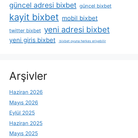
güncel adresi bixbet
güncel bixbet
kayit bixbet
mobil bixbet
yeni adresi bixbet
twitter bixbet
yeni giris bixbet
bixbet oyuna herkes erişebilir
Arşivler
Haziran 2026
Mayıs 2026
Eylül 2025
Haziran 2025
Mayıs 2025