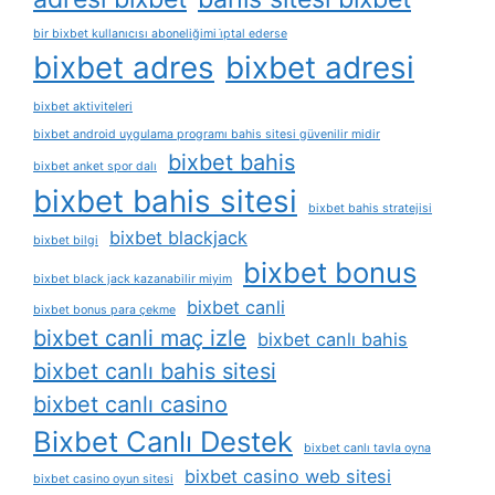
bir bixbet kullanıcısı aboneliğimi i̇ptal ederse
bixbet adres
bixbet adresi
bixbet aktiviteleri
bixbet android uygulama programı bahis sitesi güvenilir midir
bixbet bahis
bixbet anket spor dalı
bixbet bahis sitesi
bixbet bahis stratejisi
bixbet blackjack
bixbet bilgi
bixbet bonus
bixbet black jack kazanabilir miyim
bixbet canli
bixbet bonus para çekme
bixbet canli maç izle
bixbet canlı bahis
bixbet canlı bahis sitesi
bixbet canlı casino
Bixbet Canlı Destek
bixbet canlı tavla oyna
bixbet casino web sitesi
bixbet casino oyun sitesi