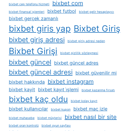
bixbet com
bixbet cep telefonu hizmeti
bixbet futbol
bixbet finansal i̇şlemleri
bixbet gelir hesaplayıcı
bixbet gerçek zamanlı
bixbet giris yap
Bixbet Giriş
bixbet giriş adresi
bixbet giriş adresi neden
Bixbet Girişi
bixbet gizlilik sözleşmesi
bixbet güncel
bixbet güncel adres
bixbet güncel adresi
bixbet güvenilir mi
bixbet instagram
bixbet hakkında
bixbet kayit
bixbet kayıt i̇şlemi
bixbet kazanma fırsatı
bixbet kaç oldu
bixbet kolay kayıt
bixbet kullanıcılar
bixbet maç izle
bixbet kupon
bixbet nasıl bir site
bixbet muhasebe
bixbet müşterisi
bixbet oran kontrolü
bixbet oyun sayfası