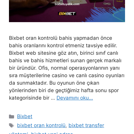
Bixbet oran kontrolü bahis yapmadan önce
bahis oranlarını kontrol etmeniz tavsiye edilir.
Bixbet web sitesine göz atın, birinci sınıf canlı
bahis ve bahis hizmetleri sunan gerçek markalı
bir üründür. Ofis, normal operasyonlarının yanı
sıra müşterilerine casino ve canlı casino oyunları
da sunmaktadır. Bu oyunun öne çıkan
yönlerinden biri de geçtiğimiz hafta sonu spor
kategorisinde bir …
Devamını oku…
Kategoriler
Bixbet
Etiketler
bixbet oran kontrolü
,
bixbet transfer