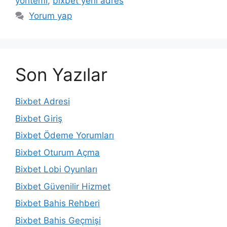
yöntemi
,
bixbet yeni adres
Yorum yap
Son Yazılar
Bixbet Adresi
Bixbet Giriş
Bixbet Ödeme Yorumları
Bixbet Oturum Açma
Bixbet Lobi Oyunları
Bixbet Güvenilir Hizmet
Bixbet Bahis Rehberi
Bixbet Bahis Geçmişi