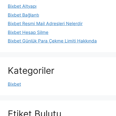
Bixbet Altyapı
Bixbet Bağlantı
Bixbet Resmi Mail Adresleri Nelerdir
Bixbet Hesap Silme
Bixbet Günlük Para Çekme Limiti Hakkında
Kategoriler
Bixbet
Etiket Bulutu