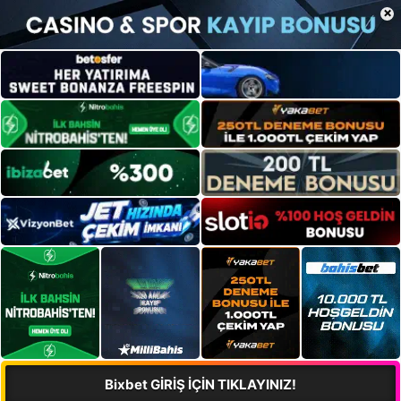
×
Bixbet GİRİŞ İÇİN TIKLAYINIZ!