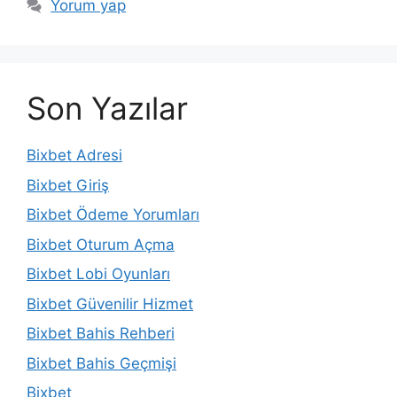
Yorum yap
Son Yazılar
Bixbet Adresi
Bixbet Giriş
Bixbet Ödeme Yorumları
Bixbet Oturum Açma
Bixbet Lobi Oyunları
Bixbet Güvenilir Hizmet
Bixbet Bahis Rehberi
Bixbet Bahis Geçmişi
Bixbet