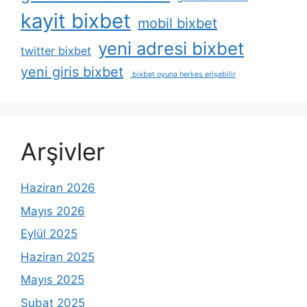
kayit bixbet
mobil bixbet
yeni adresi bixbet
twitter bixbet
yeni giris bixbet
bixbet oyuna herkes erişebilir
Arşivler
Haziran 2026
Mayıs 2026
Eylül 2025
Haziran 2025
Mayıs 2025
Şubat 2025