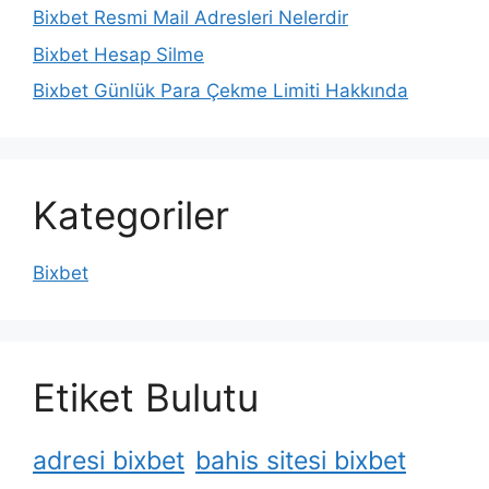
Bixbet Resmi Mail Adresleri Nelerdir
Bixbet Hesap Silme
Bixbet Günlük Para Çekme Limiti Hakkında
Kategoriler
Bixbet
Etiket Bulutu
adresi bixbet
bahis sitesi bixbet