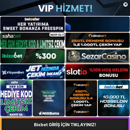
×
Bixbet GİRİŞ İÇİN TIKLAYINIZ!