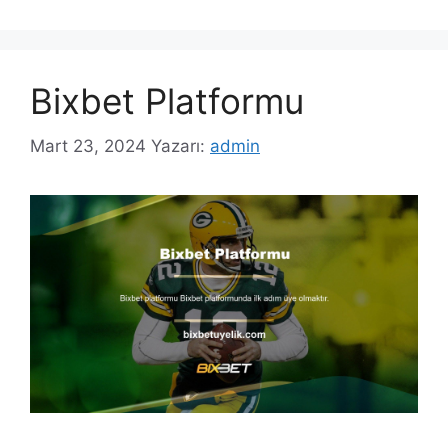
Bixbet Platformu
Mart 23, 2024
Yazarı:
admin