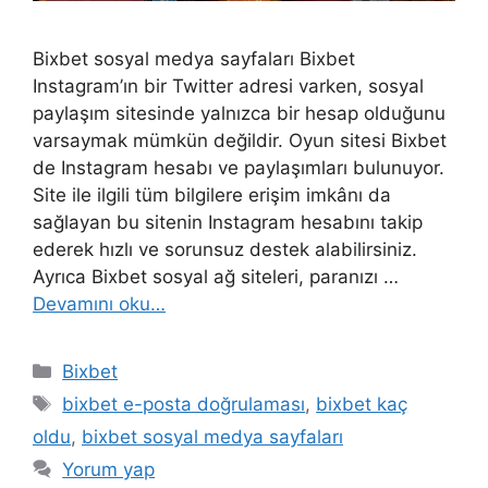
Bixbet sosyal medya sayfaları Bixbet
Instagram’ın bir Twitter adresi varken, sosyal
paylaşım sitesinde yalnızca bir hesap olduğunu
varsaymak mümkün değildir. Oyun sitesi Bixbet
de Instagram hesabı ve paylaşımları bulunuyor.
Site ile ilgili tüm bilgilere erişim imkânı da
sağlayan bu sitenin Instagram hesabını takip
ederek hızlı ve sorunsuz destek alabilirsiniz.
Ayrıca Bixbet sosyal ağ siteleri, paranızı …
Devamını oku…
Kategoriler
Bixbet
Etiketler
bixbet e-posta doğrulaması
,
bixbet kaç
oldu
,
bixbet sosyal medya sayfaları
Yorum yap