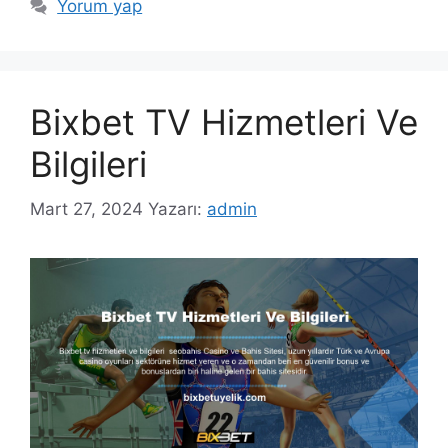
Yorum yap
Bixbet TV Hizmetleri Ve
Bilgileri
Mart 27, 2024
Yazarı:
admin