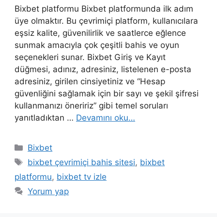
Bixbet platformu Bixbet platformunda ilk adım
üye olmaktır. Bu çevrimiçi platform, kullanıcılara
eşsiz kalite, güvenilirlik ve saatlerce eğlence
sunmak amacıyla çok çeşitli bahis ve oyun
seçenekleri sunar. Bixbet Giriş ve Kayıt
düğmesi, adınız, adresiniz, listelenen e-posta
adresiniz, girilen cinsiyetiniz ve “Hesap
güvenliğini sağlamak için bir sayı ve şekil şifresi
kullanmanızı öneririz” gibi temel soruları
yanıtladıktan …
Devamını oku…
Kategoriler
Bixbet
Etiketler
bixbet çevrimiçi bahis sitesi
,
bixbet
platformu
,
bixbet tv izle
Yorum yap