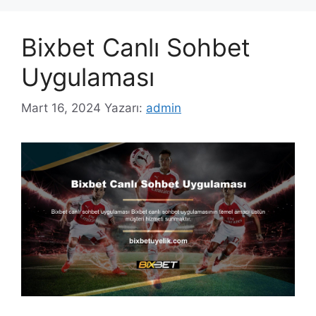
Bixbet Canlı Sohbet
Uygulaması
Mart 16, 2024
Yazarı:
admin