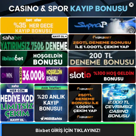
×
Bixbet GİRİŞ İÇİN TIKLAYINIZ!