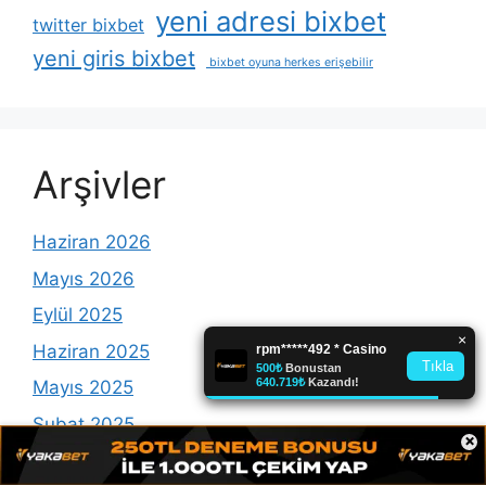
yeni adresi bixbet
twitter bixbet
yeni giris bixbet
bixbet oyuna herkes erişebilir
Arşivler
Haziran 2026
Mayıs 2026
Eylül 2025
Haziran 2025
Mayıs 2025
Şubat 2025
×
Ocak 2025