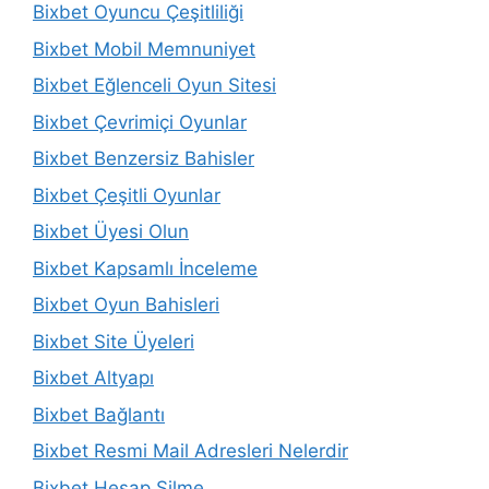
Bixbet Oyuncu Çeşitliliği
Bixbet Mobil Memnuniyet
Bixbet Eğlenceli Oyun Sitesi
Bixbet Çevrimiçi Oyunlar
Bixbet Benzersiz Bahisler
Bixbet Çeşitli Oyunlar
Bixbet Üyesi Olun
Bixbet Kapsamlı İnceleme
Bixbet Oyun Bahisleri
Bixbet Site Üyeleri
Bixbet Altyapı
Bixbet Bağlantı
Bixbet Resmi Mail Adresleri Nelerdir
Bixbet Hesap Silme