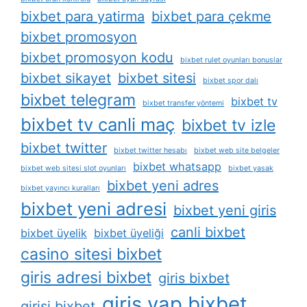
bixbet para yatirma
bixbet para çekme
bixbet promosyon
bixbet promosyon kodu
bixbet rulet oyunları bonuslar
bixbet sikayet
bixbet sitesi
bixbet spor dalı
bixbet telegram
bixbet tv
bixbet transfer yöntemi
bixbet tv canli maç
bixbet tv izle
bixbet twitter
bixbet twitter hesabı
bixbet web site belgeler
bixbet whatsapp
bixbet web sitesi slot oyunları
bixbet yasak
bixbet yeni adres
bixbet yayıncı kuralları
bixbet yeni adresi
bixbet yeni giris
canli bixbet
bixbet üyelik
bixbet üyeliği
casino sitesi bixbet
giris adresi bixbet
giris bixbet
giris yap bixbet
girisi bixbet