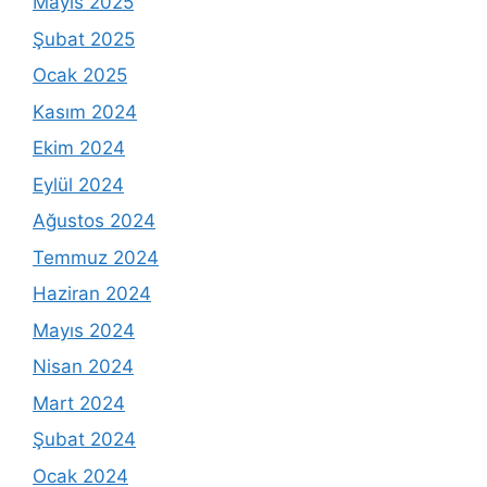
Mayıs 2025
Şubat 2025
Ocak 2025
Kasım 2024
Ekim 2024
Eylül 2024
Ağustos 2024
Temmuz 2024
Haziran 2024
Mayıs 2024
Nisan 2024
Mart 2024
Şubat 2024
Ocak 2024