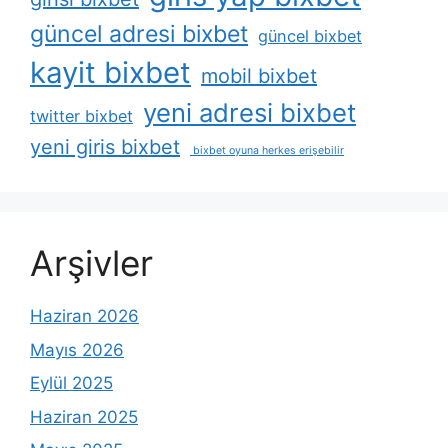
güncel adresi bixbet
güncel bixbet
kayit bixbet
mobil bixbet
yeni adresi bixbet
twitter bixbet
yeni giris bixbet
bixbet oyuna herkes erişebilir
Arşivler
Haziran 2026
Mayıs 2026
Eylül 2025
Haziran 2025