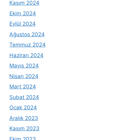
Kasım 2024
Ekim 2024
Eylül 2024
Ağustos 2024
Temmuz 2024
Haziran 2024
Mayıs 2024
Nisan 2024
Mart 2024
Şubat 2024
Ocak 2024
Aralık 2023
Kasım 2023
Ekim 2023