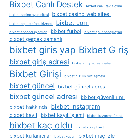
Bixbet Canlı Destek
bixbet canlı tavla oyna
bixbet casino web sitesi
bixbet casino oyun sitesi
bixbet com
bixbet cep telefonu hizmeti
bixbet futbol
bixbet finansal i̇şlemleri
bixbet gelir hesaplayıcı
bixbet gerçek zamanlı
bixbet giris yap
Bixbet Giriş
bixbet giriş adresi
bixbet giriş adresi neden
Bixbet Girişi
bixbet gizlilik sözleşmesi
bixbet güncel
bixbet güncel adres
bixbet güncel adresi
bixbet güvenilir mi
bixbet instagram
bixbet hakkında
bixbet kayit
bixbet kayıt i̇şlemi
bixbet kazanma fırsatı
bixbet kaç oldu
bixbet kolay kayıt
bixbet kullanıcılar
bixbet maç izle
bixbet kupon