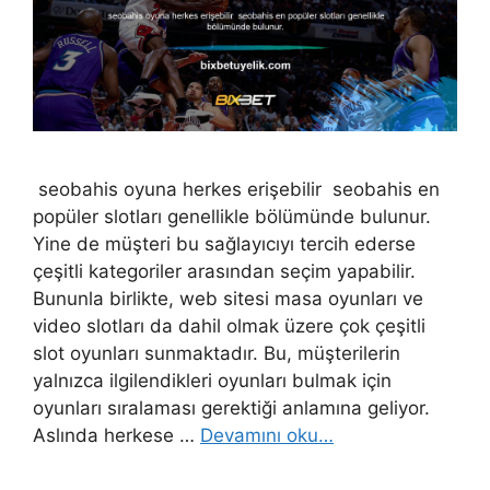
seobahis oyuna herkes erişebilir seobahis en
popüler slotları genellikle bölümünde bulunur.
Yine de müşteri bu sağlayıcıyı tercih ederse
çeşitli kategoriler arasından seçim yapabilir.
Bununla birlikte, web sitesi masa oyunları ve
video slotları da dahil olmak üzere çok çeşitli
slot oyunları sunmaktadır. Bu, müşterilerin
yalnızca ilgilendikleri oyunları bulmak için
oyunları sıralaması gerektiği anlamına geliyor.
Aslında herkese …
Devamını oku…