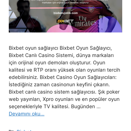
Bixbet oyun sağlayıcı Bixbet Oyun Sağlayıcı,
Bixbet Canlı Casino Sistemi, dünya markaları
için orijinal oyun demoları oluşturur. Oyun
kalitesi ve RTP oranı yüksek olan oyunları tercih
edebilirsiniz. Bixbet Casino Oyun Sağlayıcıları:
İstediğiniz zaman casinonun keyfini çıkarın.
Bixbet canlı casino sistem sağlayıcısı. Şık poker
web yayınları, Xpro oyunları ve en popüler oyun
seçenekleriyle TV kalitesi. Bugünden …
Devamını oku…
Kategoriler