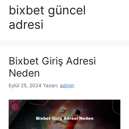
bixbet güncel
adresi
Bixbet Giriş Adresi
Neden
Eylül 25, 2024
Yazarı:
admin