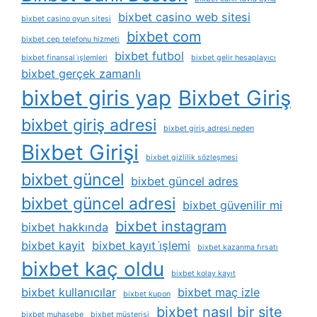
bixbet casino web sitesi
bixbet casino oyun sitesi
bixbet com
bixbet cep telefonu hizmeti
bixbet futbol
bixbet finansal i̇şlemleri
bixbet gelir hesaplayıcı
bixbet gerçek zamanlı
bixbet giris yap
Bixbet Giriş
bixbet giriş adresi
bixbet giriş adresi neden
Bixbet Girişi
bixbet gizlilik sözleşmesi
bixbet güncel
bixbet güncel adres
bixbet güncel adresi
bixbet güvenilir mi
bixbet instagram
bixbet hakkında
bixbet kayit
bixbet kayıt i̇şlemi
bixbet kazanma fırsatı
bixbet kaç oldu
bixbet kolay kayıt
bixbet kullanıcılar
bixbet maç izle
bixbet kupon
bixbet nasıl bir site
bixbet muhasebe
bixbet müşterisi