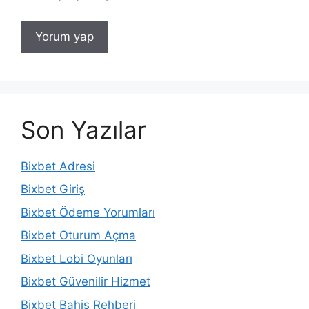
Son Yazılar
Bixbet Adresi
Bixbet Giriş
Bixbet Ödeme Yorumları
Bixbet Oturum Açma
Bixbet Lobi Oyunları
Bixbet Güvenilir Hizmet
Bixbet Bahis Rehberi