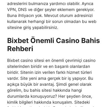
adreslerini bulmanıza yardımcı olabilir. Ayrıca
VPN, DNS ve diğer şeyler eklemem gerekiyor.
Buna ihtiyacın yok. Mevcut oturum adresinizi
kullanarak herhangi bir sorun olmadan bu web
sitesine giriş yapabilirsiniz.
Bixbet Önemli Casino Bahis
Rehberi
Bixbet casino sitesi en önemli çevrimiçi casino
sitelerinden biridir ve en başarılı olanlardan
biridir. Sitenin izin verilen farklı hizmet türleri
vardır. Site yeni ama gerçek bir iş yapıyor. Bu
açıkça büyük bir avantaj. Şimdi genel olarak
görelim, bu bahis sitesi hakkında hangi
durumlarda konuşuyoruz? Her şeyden önce,
kimlik bilgileri hakkında konuşalım. Sitedeki