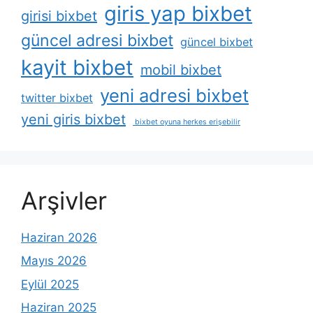
giris yap bixbet
girisi bixbet
güncel adresi bixbet
güncel bixbet
kayit bixbet
mobil bixbet
yeni adresi bixbet
twitter bixbet
yeni giris bixbet
bixbet oyuna herkes erişebilir
Arşivler
Haziran 2026
Mayıs 2026
Eylül 2025
Haziran 2025