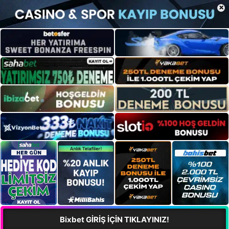
×
Bixbet GİRİŞ İÇİN TIKLAYINIZ!