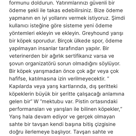
formunu doldurun. Yatırımlarınızı güvenli bir
ödeme şekli ile takas edebilirsiniz. Bize ödeme
yapmanın en iyi yollarını vermek istiyoruz. Şimdi
kullanıcı isteğine göre sisteme yeni ödeme
yöntemleri ekleyin ve ekleyin. Greyhound yarışı
bir köpek sporudur. Birçok ülkede spor, ödeme
yapılmayan insanlar tarafından yapılır. Bir
veterinerden bir ağırlık sertifikanız varsa ve
şovun organizatörü sorun olmadığını söylüyor.
Bir köpek yarışmadan önce çok ağır veya çok
hafifse, katılmasına izin verilmeyecektir. ”
Kapılarda veya yarış kartlarında, dış şeritteki
köpeklerin büyük bir şeritte çalışacağı anlamına
gelen bir“ W ”mektubu var. Pistin ortasındaki
performansları ve yarışları ile bilinen köpekler,“
Yarış hala devam ediyor ve gerçek olmayan
sahte bir tavşan kendi başına bitiş çizgisine
doğru ilerlemeye başlıyor. Tavşan sahte ve