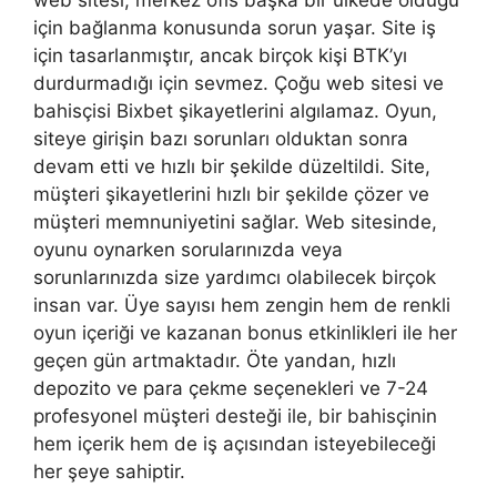
web sitesi, merkez ofis başka bir ülkede olduğu
için bağlanma konusunda sorun yaşar. Site iş
için tasarlanmıştır, ancak birçok kişi BTK’yı
durdurmadığı için sevmez. Çoğu web sitesi ve
bahisçisi Bixbet şikayetlerini algılamaz. Oyun,
siteye girişin bazı sorunları olduktan sonra
devam etti ve hızlı bir şekilde düzeltildi. Site,
müşteri şikayetlerini hızlı bir şekilde çözer ve
müşteri memnuniyetini sağlar. Web sitesinde,
oyunu oynarken sorularınızda veya
sorunlarınızda size yardımcı olabilecek birçok
insan var. Üye sayısı hem zengin hem de renkli
oyun içeriği ve kazanan bonus etkinlikleri ile her
geçen gün artmaktadır. Öte yandan, hızlı
depozito ve para çekme seçenekleri ve 7-24
profesyonel müşteri desteği ile, bir bahisçinin
hem içerik hem de iş açısından isteyebileceği
her şeye sahiptir.