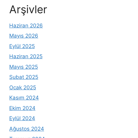
Arşivler
Haziran 2026
Mayıs 2026
Eylül 2025
Haziran 2025
Mayıs 2025
Şubat 2025
Ocak 2025
Kasım 2024
Ekim 2024
Eylül 2024
Ağustos 2024