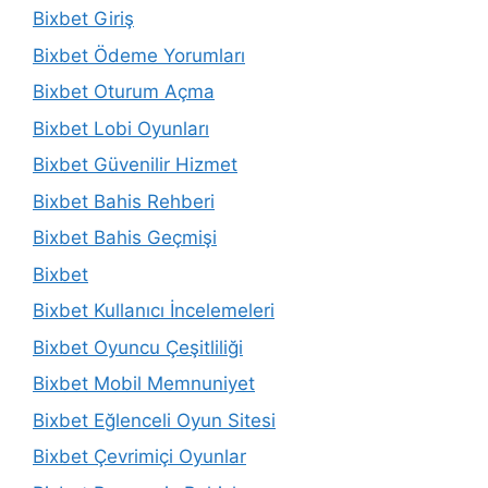
Bixbet Giriş
Bixbet Ödeme Yorumları
Bixbet Oturum Açma
Bixbet Lobi Oyunları
Bixbet Güvenilir Hizmet
Bixbet Bahis Rehberi
Bixbet Bahis Geçmişi
Bixbet
Bixbet Kullanıcı İncelemeleri
Bixbet Oyuncu Çeşitliliği
Bixbet Mobil Memnuniyet
Bixbet Eğlenceli Oyun Sitesi
Bixbet Çevrimiçi Oyunlar