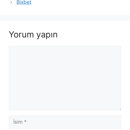
Bixbet
Yorum yapın
Yorum
İsim