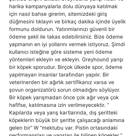
harika kampanyalarla dolu dünyaya katılmak
için nasıl bahse girerim, sitemizdeki giriş
düğmesini tıklayın ve birkaç dakika içinde üyelik
formunu doldurun. Yatırımlarınızı güvenli bir
ödeme şekli ile takas edebilirsiniz. Bize ödeme
yapmanın en iyi yollarını vermek istiyoruz. Şimdi
kullanıcı isteğine göre sisteme yeni ödeme
yöntemleri ekleyin ve ekleyin. Greyhound yarışı
bir köpek sporudur. Birçok ülkede spor, ödeme
yapılmayan insanlar tarafından yapılır. Bir
veterinerden bir ağırlık sertifikanız varsa ve
şovun organizatörü sorun olmadığını söylüyor.
Bir köpek yarışmadan önce çok ağır veya çok
hafifse, katılmasına izin verilmeyecektir. ”
Kapılarda veya yarış kartlarında, dış şeritteki
köpeklerin büyük bir şeritte çalışacağı anlamına
gelen bir“ W ”mektubu var. Pistin ortasındaki
performansları ve yarışları ile bilinen köpekler,“