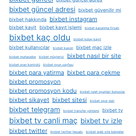
bixbet güncel adresi
bixbet güvenilir mi
bixbet instagram
bixbet hakkında
bixbet kayit
bixbet kayıt i̇şlemi
bixbet kazanma fırsatı
bixbet kaç oldu
bixbet kolay kayıt
bixbet kullanıcılar
bixbet maç izle
bixbet kupon
bixbet nasıl bir site
bixbet muhasebe
bixbet müşterisi
bixbet oran kontrolü
bixbet oyun sayfası
bixbet para yatirma
bixbet para çekme
bixbet promosyon
bixbet promosyon kodu
bixbet rulet oyunları bonuslar
bixbet sikayet
bixbet sitesi
bixbet spor dalı
bixbet telegram
bixbet tv
bixbet transfer yöntemi
bixbet tv canli maç
bixbet tv izle
bixbet twitter
bixbet twitter hesabı
bixbet web site belgeler