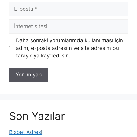
E-
posta
İnternet
sitesi
Daha sonraki yorumlarımda kullanılması için
adım, e-posta adresim ve site adresim bu
tarayıcıya kaydedilsin.
Son Yazılar
Bixbet Adresi