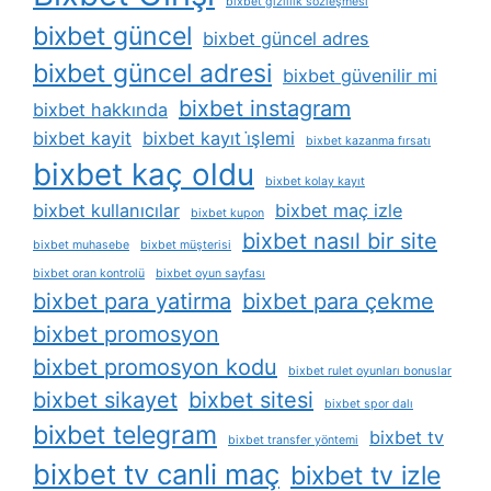
bixbet gizlilik sözleşmesi
bixbet güncel
bixbet güncel adres
bixbet güncel adresi
bixbet güvenilir mi
bixbet instagram
bixbet hakkında
bixbet kayit
bixbet kayıt i̇şlemi
bixbet kazanma fırsatı
bixbet kaç oldu
bixbet kolay kayıt
bixbet kullanıcılar
bixbet maç izle
bixbet kupon
bixbet nasıl bir site
bixbet muhasebe
bixbet müşterisi
bixbet oran kontrolü
bixbet oyun sayfası
bixbet para yatirma
bixbet para çekme
bixbet promosyon
bixbet promosyon kodu
bixbet rulet oyunları bonuslar
bixbet sikayet
bixbet sitesi
bixbet spor dalı
bixbet telegram
bixbet tv
bixbet transfer yöntemi
bixbet tv canli maç
bixbet tv izle