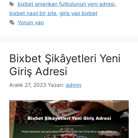
Etiketler
bixbet amerikan futbolunun yeni adresi
,
bixbet nasıl bir site
,
giris yap bixbet
Yorum yap
Bixbet Şikâyetleri Yeni
Giriş Adresi
Aralık 27, 2023
Yazarı:
admin