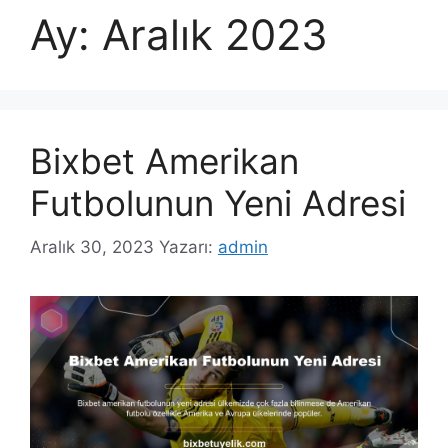
Ay:
Aralık 2023
Bixbet Amerikan
Futbolunun Yeni Adresi
Aralık 30, 2023
Yazarı:
admin