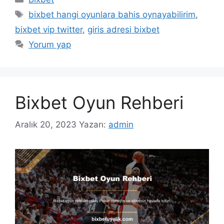
Etiketler
bixbet hangi oyunlara bahis oynayabilirim
,
bixbet vip twitter
,
giris adresi bixbet
Yorum yap
Bixbet Oyun Rehberi
Aralık 20, 2023
Yazarı:
admin