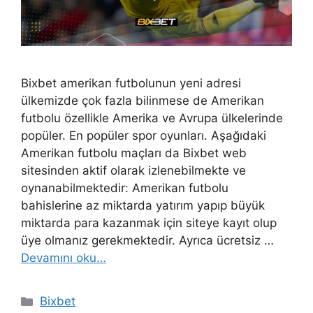
Bixbet amerikan futbolunun yeni adresi
ülkemizde çok fazla bilinmese de Amerikan
futbolu özellikle Amerika ve Avrupa ülkelerinde
popüler. En popüler spor oyunları. Aşağıdaki
Amerikan futbolu maçları da Bixbet web
sitesinden aktif olarak izlenebilmekte ve
oynanabilmektedir: Amerikan futbolu
bahislerine az miktarda yatırım yapıp büyük
miktarda para kazanmak için siteye kayıt olup
üye olmanız gerekmektedir. Ayrıca ücretsiz …
Devamını oku…
Kategoriler
Bixbet