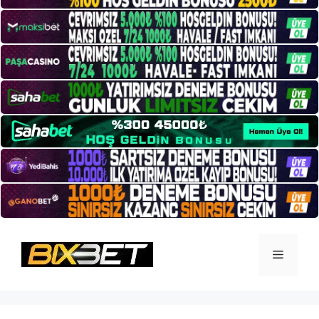
İçeriğe
atla
Menü