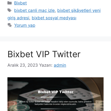
Kategoriler
Bixbet
Etiketler
bixbet canli maç izle
,
bixbet şikâyetleri yeni
giriş adresi
,
bixbet sosyal medyası
Yorum yap
Bixbet VIP Twitter
Aralık 23, 2023
Yazarı:
admin