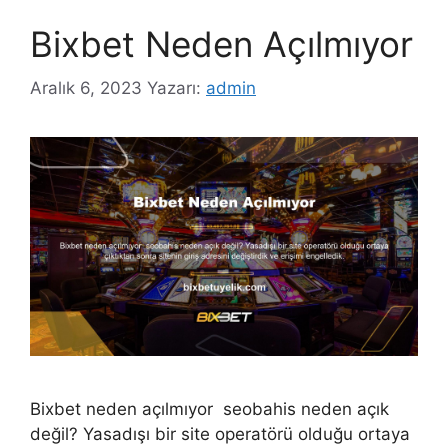
Bixbet Neden Açılmıyor
Aralık 6, 2023
Yazarı:
admin
Bixbet neden açılmıyor seobahis neden açık
değil? Yasadışı bir site operatörü olduğu ortaya