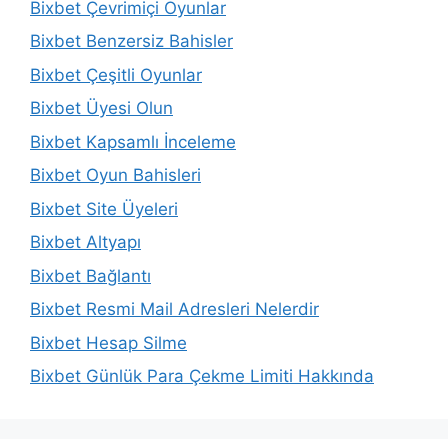
Bixbet Çevrimiçi Oyunlar
Bixbet Benzersiz Bahisler
Bixbet Çeşitli Oyunlar
Bixbet Üyesi Olun
Bixbet Kapsamlı İnceleme
Bixbet Oyun Bahisleri
Bixbet Site Üyeleri
Bixbet Altyapı
Bixbet Bağlantı
Bixbet Resmi Mail Adresleri Nelerdir
Bixbet Hesap Silme
Bixbet Günlük Para Çekme Limiti Hakkında