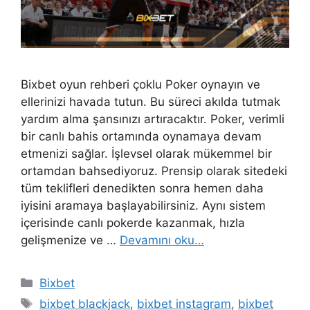
Bixbet oyun rehberi çoklu Poker oynayın ve
ellerinizi havada tutun. Bu süreci akılda tutmak
yardım alma şansınızı artıracaktır. Poker, verimli
bir canlı bahis ortamında oynamaya devam
etmenizi sağlar. İşlevsel olarak mükemmel bir
ortamdan bahsediyoruz. Prensip olarak sitedeki
tüm teklifleri denedikten sonra hemen daha
iyisini aramaya başlayabilirsiniz. Aynı sistem
içerisinde canlı pokerde kazanmak, hızla
gelişmenize ve …
Devamını oku…
Kategoriler
Bixbet
Etiketler
bixbet blackjack
,
bixbet instagram
,
bixbet