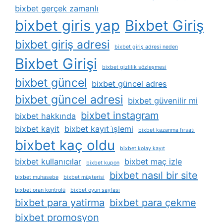
bixbet gerçek zamanlı
bixbet giris yap
Bixbet Giriş
bixbet giriş adresi
bixbet giriş adresi neden
Bixbet Girişi
bixbet gizlilik sözleşmesi
bixbet güncel
bixbet güncel adres
bixbet güncel adresi
bixbet güvenilir mi
bixbet instagram
bixbet hakkında
bixbet kayit
bixbet kayıt i̇şlemi
bixbet kazanma fırsatı
bixbet kaç oldu
bixbet kolay kayıt
bixbet kullanıcılar
bixbet maç izle
bixbet kupon
bixbet nasıl bir site
bixbet muhasebe
bixbet müşterisi
bixbet oran kontrolü
bixbet oyun sayfası
bixbet para yatirma
bixbet para çekme
bixbet promosyon