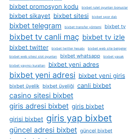
bixbet promosyon kodu
bixbet rulet oyunları bonuslar
bixbet sikayet
bixbet sitesi
bixbet spor dalı
bixbet telegram
bixbet tv
bixbet transfer yöntemi
bixbet tv canli maç
bixbet tv izle
bixbet twitter
bixbet twitter hesabı
bixbet web site belgeler
bixbet whatsapp
bixbet web sitesi slot oyunları
bixbet yasak
bixbet yeni adres
bixbet yayıncı kuralları
bixbet yeni adresi
bixbet yeni giris
canli bixbet
bixbet üyelik
bixbet üyeliği
casino sitesi bixbet
giris adresi bixbet
giris bixbet
giris yap bixbet
girisi bixbet
güncel adresi bixbet
güncel bixbet