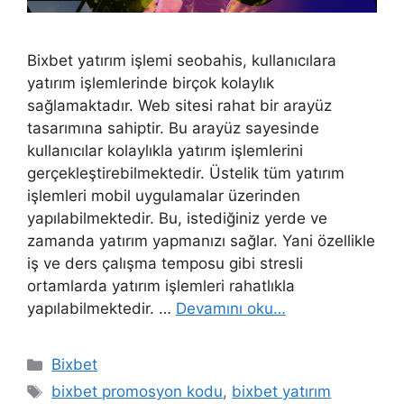
Bixbet yatırım işlemi seobahis, kullanıcılara
yatırım işlemlerinde birçok kolaylık
sağlamaktadır. Web sitesi rahat bir arayüz
tasarımına sahiptir. Bu arayüz sayesinde
kullanıcılar kolaylıkla yatırım işlemlerini
gerçekleştirebilmektedir. Üstelik tüm yatırım
işlemleri mobil uygulamalar üzerinden
yapılabilmektedir. Bu, istediğiniz yerde ve
zamanda yatırım yapmanızı sağlar. Yani özellikle
iş ve ders çalışma temposu gibi stresli
ortamlarda yatırım işlemleri rahatlıkla
yapılabilmektedir. …
Devamını oku…
Kategoriler
Bixbet
Etiketler
bixbet promosyon kodu
,
bixbet yatırım