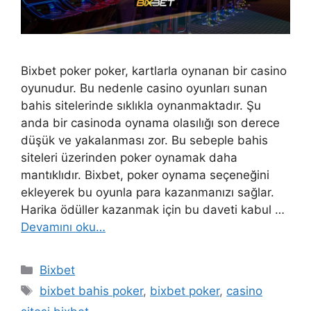
Bixbet poker poker, kartlarla oynanan bir casino
oyunudur. Bu nedenle casino oyunları sunan
bahis sitelerinde sıklıkla oynanmaktadır. Şu
anda bir casinoda oynama olasılığı son derece
düşük ve yakalanması zor. Bu sebeple bahis
siteleri üzerinden poker oynamak daha
mantıklıdır. Bixbet, poker oynama seçeneğini
ekleyerek bu oyunla para kazanmanızı sağlar.
Harika ödüller kazanmak için bu daveti kabul …
Devamını oku…
Kategoriler
Bixbet
Etiketler
bixbet bahis poker
,
bixbet poker
,
casino