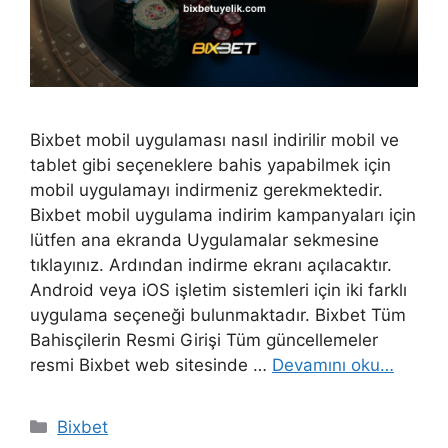
Bixbet mobil uygulaması nasıl indirilir mobil ve
tablet gibi seçeneklere bahis yapabilmek için
mobil uygulamayı indirmeniz gerekmektedir.
Bixbet mobil uygulama indirim kampanyaları için
lütfen ana ekranda Uygulamalar sekmesine
tıklayınız. Ardından indirme ekranı açılacaktır.
Android veya iOS işletim sistemleri için iki farklı
uygulama seçeneği bulunmaktadır. Bixbet Tüm
Bahisçilerin Resmi Girişi Tüm güncellemeler
resmi Bixbet web sitesinde …
Devamını oku…
Kategoriler
Bixbet