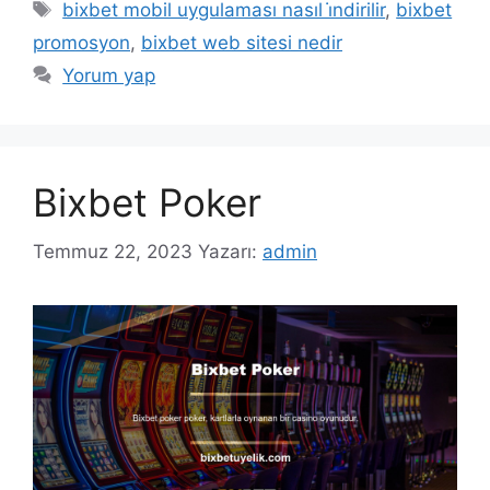
Etiketler
bixbet mobil uygulaması nasıl i̇ndirilir
,
bixbet
promosyon
,
bixbet web sitesi nedir
Yorum yap
Bixbet Poker
Temmuz 22, 2023
Yazarı:
admin