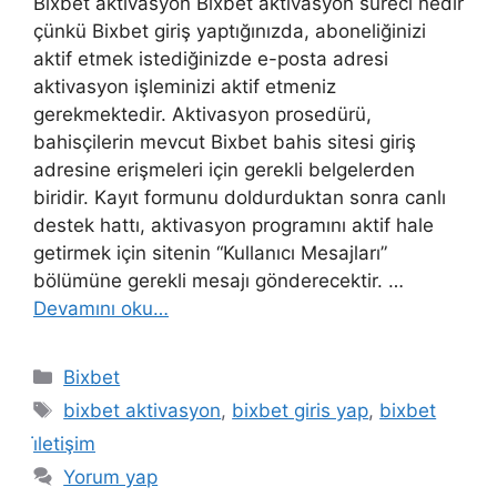
Bixbet aktivasyon Bixbet aktivasyon süreci nedir
çünkü Bixbet giriş yaptığınızda, aboneliğinizi
aktif etmek istediğinizde e-posta adresi
aktivasyon işleminizi aktif etmeniz
gerekmektedir. Aktivasyon prosedürü,
bahisçilerin mevcut Bixbet bahis sitesi giriş
adresine erişmeleri için gerekli belgelerden
biridir. Kayıt formunu doldurduktan sonra canlı
destek hattı, aktivasyon programını aktif hale
getirmek için sitenin “Kullanıcı Mesajları”
bölümüne gerekli mesajı gönderecektir. …
Devamını oku…
Kategoriler
Bixbet
Etiketler
bixbet aktivasyon
,
bixbet giris yap
,
bixbet
i̇letişim
Yorum yap