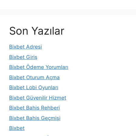
Son Yazılar
Bixbet Adresi
Bixbet Giriş
Bixbet Ödeme Yorumları
Bixbet Oturum Açma
Bixbet Lobi Oyunları
Bixbet Güvenilir Hizmet
Bixbet Bahis Rehberi
Bixbet Bahis Geçmişi
Bixbet