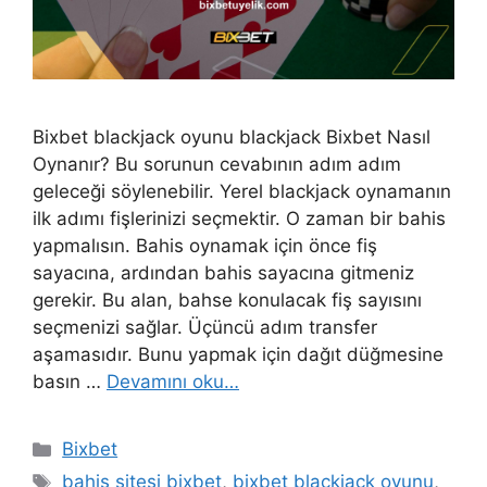
Bixbet blackjack oyunu blackjack Bixbet Nasıl
Oynanır? Bu sorunun cevabının adım adım
geleceği söylenebilir. Yerel blackjack oynamanın
ilk adımı fişlerinizi seçmektir. O zaman bir bahis
yapmalısın. Bahis oynamak için önce fiş
sayacına, ardından bahis sayacına gitmeniz
gerekir. Bu alan, bahse konulacak fiş sayısını
seçmenizi sağlar. Üçüncü adım transfer
aşamasıdır. Bunu yapmak için dağıt düğmesine
basın …
Devamını oku…
Kategoriler
Bixbet
Etiketler
bahis sitesi bixbet
,
bixbet blackjack oyunu
,