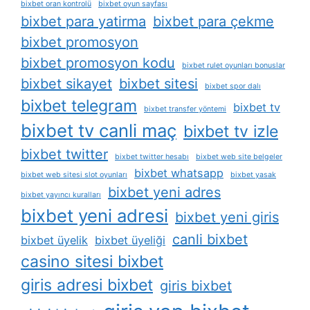
bixbet oran kontrolü
bixbet oyun sayfası
bixbet para yatirma
bixbet para çekme
bixbet promosyon
bixbet promosyon kodu
bixbet rulet oyunları bonuslar
bixbet sikayet
bixbet sitesi
bixbet spor dalı
bixbet telegram
bixbet tv
bixbet transfer yöntemi
bixbet tv canli maç
bixbet tv izle
bixbet twitter
bixbet twitter hesabı
bixbet web site belgeler
bixbet whatsapp
bixbet web sitesi slot oyunları
bixbet yasak
bixbet yeni adres
bixbet yayıncı kuralları
bixbet yeni adresi
bixbet yeni giris
canli bixbet
bixbet üyelik
bixbet üyeliği
casino sitesi bixbet
giris adresi bixbet
giris bixbet