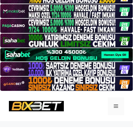
İçeriğe
atla
Menü