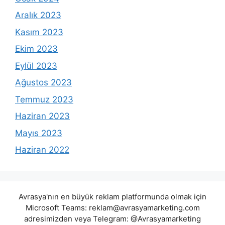
Aralık 2023
Kasım 2023
Ekim 2023
Eylül 2023
Ağustos 2023
Temmuz 2023
Haziran 2023
Mayıs 2023
Haziran 2022
Avrasya'nın en büyük reklam platformunda olmak için
Microsoft Teams:
reklam@avrasyamarketing.com
adresimizden veya Telegram: @Avrasyamarketing