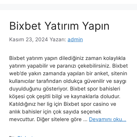
Bixbet Yatırım Yapın
Kasım 23, 2024
Yazarı:
admin
Bixbet yatırım yapın dilediğiniz zaman kolaylıkla
yatırım yapabilir ve paranızı çekebilirsiniz. Bixbet
web’de yakın zamanda yapılan bir anket, sitenin
kullanıcılar tarafından oldukça güvenilir ve saygı
duyulduğunu gösteriyor. Bixbet spor bahisleri
köşesi çok çeşitli bilgi ve kaynaklarla doludur.
Katıldığınız her lig için Bixbet spor casino ve
anlık bahisler için çok sayıda seçenek
mevcuttur. Diğer sitelere göre …
Devamını oku…
Kategoriler