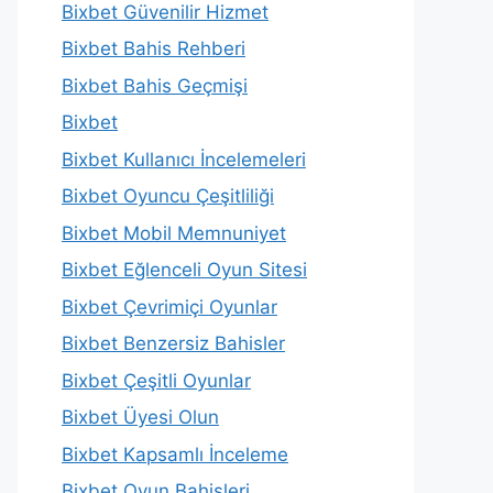
Bixbet Güvenilir Hizmet
Bixbet Bahis Rehberi
Bixbet Bahis Geçmişi
Bixbet
Bixbet Kullanıcı İncelemeleri
Bixbet Oyuncu Çeşitliliği
Bixbet Mobil Memnuniyet
Bixbet Eğlenceli Oyun Sitesi
Bixbet Çevrimiçi Oyunlar
Bixbet Benzersiz Bahisler
Bixbet Çeşitli Oyunlar
Bixbet Üyesi Olun
Bixbet Kapsamlı İnceleme
Bixbet Oyun Bahisleri