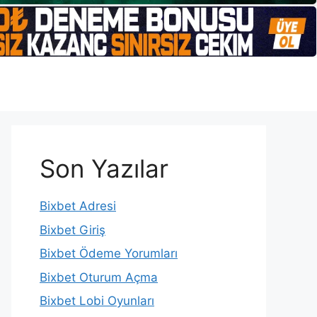
Son Yazılar
Bixbet Adresi
Bixbet Giriş
Bixbet Ödeme Yorumları
Bixbet Oturum Açma
Bixbet Lobi Oyunları