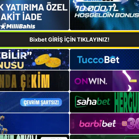
Bixbet GİRİŞ İÇİN TIKLAYINIZ!