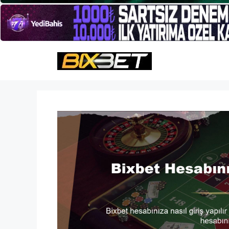
İçeriğe
atla