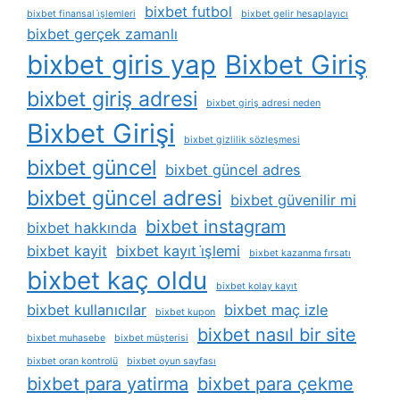
bixbet futbol
bixbet finansal i̇şlemleri
bixbet gelir hesaplayıcı
bixbet gerçek zamanlı
bixbet giris yap
Bixbet Giriş
bixbet giriş adresi
bixbet giriş adresi neden
Bixbet Girişi
bixbet gizlilik sözleşmesi
bixbet güncel
bixbet güncel adres
bixbet güncel adresi
bixbet güvenilir mi
bixbet instagram
bixbet hakkında
bixbet kayit
bixbet kayıt i̇şlemi
bixbet kazanma fırsatı
bixbet kaç oldu
bixbet kolay kayıt
bixbet kullanıcılar
bixbet maç izle
bixbet kupon
bixbet nasıl bir site
bixbet muhasebe
bixbet müşterisi
bixbet oran kontrolü
bixbet oyun sayfası
bixbet para yatirma
bixbet para çekme