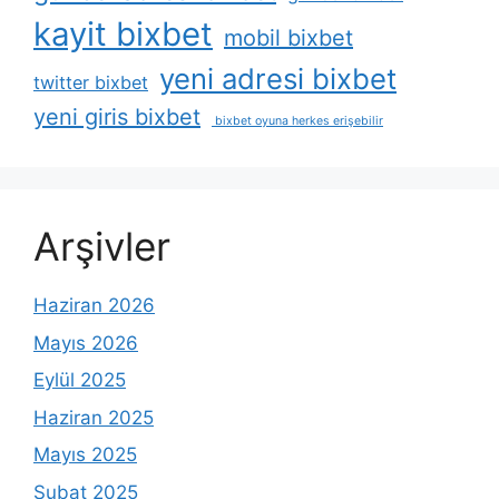
kayit bixbet
mobil bixbet
yeni adresi bixbet
twitter bixbet
yeni giris bixbet
bixbet oyuna herkes erişebilir
Arşivler
Haziran 2026
Mayıs 2026
Eylül 2025
Haziran 2025
Mayıs 2025
Şubat 2025