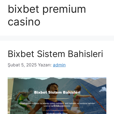
bixbet premium
casino
Bixbet Sistem Bahisleri
Şubat 5, 2025
Yazarı:
admin