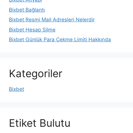
Bixbet Bağlantı
Bixbet Resmi Mail Adresleri Nelerdir
Bixbet Hesap Silme
Bixbet Günlük Para Çekme Limiti Hakkında
Kategoriler
Bixbet
Etiket Bulutu