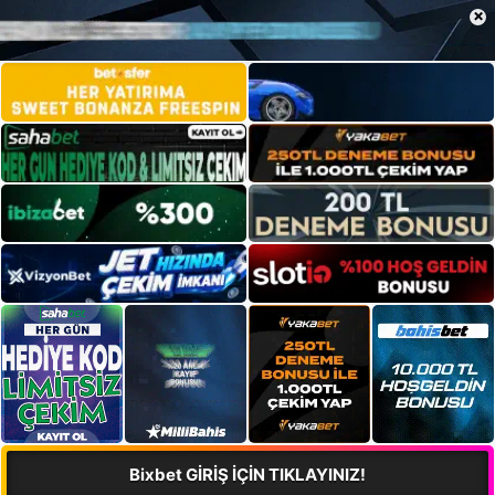
×
Bixbet GİRİŞ İÇİN TIKLAYINIZ!