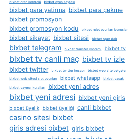
bixbet oran kontrolü
bixbet oyun sayfası
bixbet para yatirma
bixbet para çekme
bixbet promosyon
bixbet promosyon kodu
bixbet rulet oyunları bonuslar
bixbet sikayet
bixbet sitesi
bixbet spor dalı
bixbet telegram
bixbet tv
bixbet transfer yöntemi
bixbet tv canli maç
bixbet tv izle
bixbet twitter
bixbet twitter hesabı
bixbet web site belgeler
bixbet whatsapp
bixbet web sitesi slot oyunları
bixbet yasak
bixbet yeni adres
bixbet yayıncı kuralları
bixbet yeni adresi
bixbet yeni giris
canli bixbet
bixbet üyelik
bixbet üyeliği
casino sitesi bixbet
giris adresi bixbet
giris bixbet