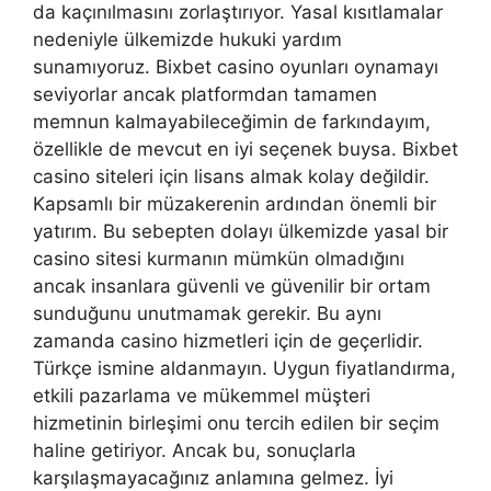
da kaçınılmasını zorlaştırıyor. Yasal kısıtlamalar
nedeniyle ülkemizde hukuki yardım
sunamıyoruz. Bixbet casino oyunları oynamayı
seviyorlar ancak platformdan tamamen
memnun kalmayabileceğimin de farkındayım,
özellikle de mevcut en iyi seçenek buysa. Bixbet
casino siteleri için lisans almak kolay değildir.
Kapsamlı bir müzakerenin ardından önemli bir
yatırım. Bu sebepten dolayı ülkemizde yasal bir
casino sitesi kurmanın mümkün olmadığını
ancak insanlara güvenli ve güvenilir bir ortam
sunduğunu unutmamak gerekir. Bu aynı
zamanda casino hizmetleri için de geçerlidir.
Türkçe ismine aldanmayın. Uygun fiyatlandırma,
etkili pazarlama ve mükemmel müşteri
hizmetinin birleşimi onu tercih edilen bir seçim
haline getiriyor. Ancak bu, sonuçlarla
karşılaşmayacağınız anlamına gelmez. İyi