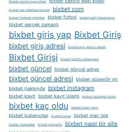
bixbet casino web sitesi
bixbet casino oyun sitesi
bixbet com
bixbet cep telefonu hizmeti
bixbet futbol
bixbet finansal i̇şlemleri
bixbet gelir hesaplayıcı
bixbet gerçek zamanlı
bixbet giris yap
Bixbet Giriş
bixbet giriş adresi
bixbet giriş adresi neden
Bixbet Girişi
bixbet gizlilik sözleşmesi
bixbet güncel
bixbet güncel adres
bixbet güncel adresi
bixbet güvenilir mi
bixbet instagram
bixbet hakkında
bixbet kayit
bixbet kayıt i̇şlemi
bixbet kazanma fırsatı
bixbet kaç oldu
bixbet kolay kayıt
bixbet kullanıcılar
bixbet maç izle
bixbet kupon
bixbet nasıl bir site
bixbet muhasebe
bixbet müşterisi