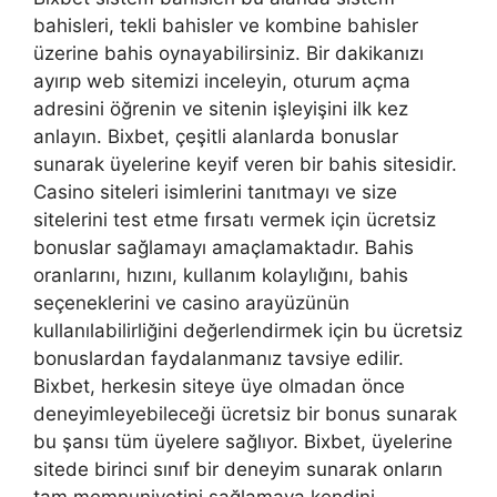
bahisleri, tekli bahisler ve kombine bahisler
üzerine bahis oynayabilirsiniz. Bir dakikanızı
ayırıp web sitemizi inceleyin, oturum açma
adresini öğrenin ve sitenin işleyişini ilk kez
anlayın. Bixbet, çeşitli alanlarda bonuslar
sunarak üyelerine keyif veren bir bahis sitesidir.
Casino siteleri isimlerini tanıtmayı ve size
sitelerini test etme fırsatı vermek için ücretsiz
bonuslar sağlamayı amaçlamaktadır. Bahis
oranlarını, hızını, kullanım kolaylığını, bahis
seçeneklerini ve casino arayüzünün
kullanılabilirliğini değerlendirmek için bu ücretsiz
bonuslardan faydalanmanız tavsiye edilir.
Bixbet, herkesin siteye üye olmadan önce
deneyimleyebileceği ücretsiz bir bonus sunarak
bu şansı tüm üyelere sağlıyor. Bixbet, üyelerine
sitede birinci sınıf bir deneyim sunarak onların