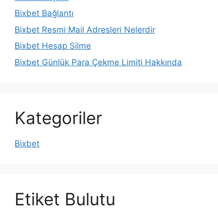
Bixbet Bağlantı
Bixbet Resmi Mail Adresleri Nelerdir
Bixbet Hesap Silme
Bixbet Günlük Para Çekme Limiti Hakkında
Kategoriler
Bixbet
Etiket Bulutu