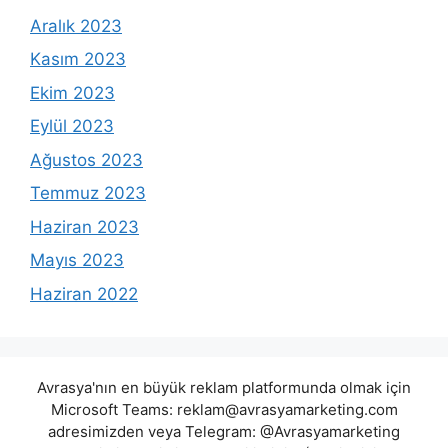
Aralık 2023
Kasım 2023
Ekim 2023
Eylül 2023
Ağustos 2023
Temmuz 2023
Haziran 2023
Mayıs 2023
Haziran 2022
Avrasya'nın en büyük reklam platformunda olmak için
Microsoft Teams:
reklam@avrasyamarketing.com
adresimizden veya Telegram: @Avrasyamarketing