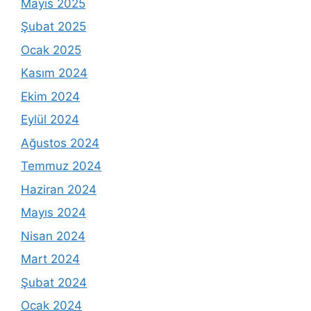
Mayıs 2025
Şubat 2025
Ocak 2025
Kasım 2024
Ekim 2024
Eylül 2024
Ağustos 2024
Temmuz 2024
Haziran 2024
Mayıs 2024
Nisan 2024
Mart 2024
Şubat 2024
Ocak 2024