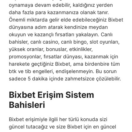
oynamaya devam edebilir, kaldığınız yerden
daha fazla para kazanmanıza olanak tanır.
Önemli miktarda gelir elde edebileceğiniz Bixbet
dünyasına adım atarak kendinize meydan
okuyun ve kazançlı fırsatları yakalayın. Canlı
bahisler, canlı casino, canlı bingo, slot oyunları,
yüksek oranlar, bonuslar, etkinlikler,
promosyonlar, fırsatlar dünyası, kazanmak için
harekete geçtiğiniz Bixbet, ama birdenbire tüm
btk ve tib engelleri, endişelenmeyin. Bu sorun
sadece 5 dakika içinde zahmetsizce çözülebilir.
Bixbet Erişim Sistem
Bahisleri
Bixbet erişimiyle ilgili her türlü konuda sizi
güncel tutacağız ve size Bixbet için en güncel