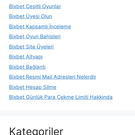
Bixbet Çeşitli Oyunlar
Bixbet Üyesi Olun
Bixbet Kapsamlı İnceleme
Bixbet Oyun Bahisleri
Bixbet Site Üyeleri
Bixbet Altyapı
Bixbet Bağlantı
Bixbet Resmi Mail Adresleri Nelerdir
Bixbet Hesap Silme
Bixbet Günlük Para Çekme Limiti Hakkında
Kategoriler