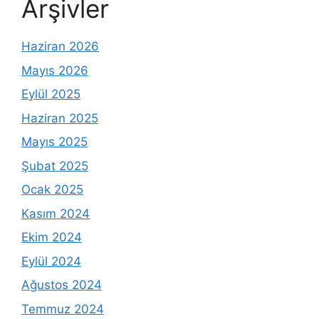
Arşivler
Haziran 2026
Mayıs 2026
Eylül 2025
Haziran 2025
Mayıs 2025
Şubat 2025
Ocak 2025
Kasım 2024
Ekim 2024
Eylül 2024
Ağustos 2024
Temmuz 2024