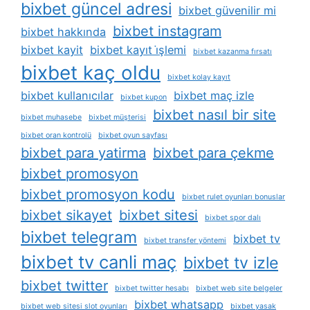
bixbet güncel adresi
bixbet güvenilir mi
bixbet instagram
bixbet hakkında
bixbet kayit
bixbet kayıt i̇şlemi
bixbet kazanma fırsatı
bixbet kaç oldu
bixbet kolay kayıt
bixbet kullanıcılar
bixbet maç izle
bixbet kupon
bixbet nasıl bir site
bixbet muhasebe
bixbet müşterisi
bixbet oran kontrolü
bixbet oyun sayfası
bixbet para yatirma
bixbet para çekme
bixbet promosyon
bixbet promosyon kodu
bixbet rulet oyunları bonuslar
bixbet sikayet
bixbet sitesi
bixbet spor dalı
bixbet telegram
bixbet tv
bixbet transfer yöntemi
bixbet tv canli maç
bixbet tv izle
bixbet twitter
bixbet twitter hesabı
bixbet web site belgeler
bixbet whatsapp
bixbet web sitesi slot oyunları
bixbet yasak