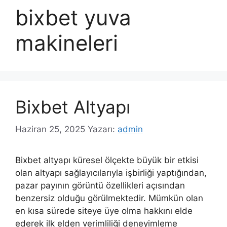
bixbet yuva
makineleri
Bixbet Altyapı
Haziran 25, 2025
Yazarı:
admin
Bixbet altyapı küresel ölçekte büyük bir etkisi
olan altyapı sağlayıcılarıyla işbirliği yaptığından,
pazar payının görüntü özellikleri açısından
benzersiz olduğu görülmektedir. Mümkün olan
en kısa sürede siteye üye olma hakkını elde
ederek ilk elden verimliliği deneyimleme