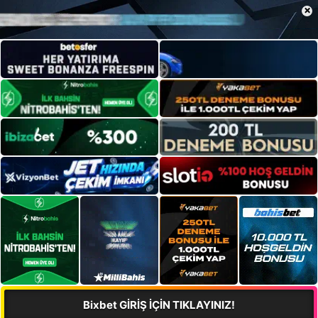
×
Bixbet GİRİŞ İÇİN TIKLAYINIZ!