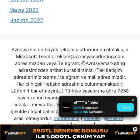
Mayıs 2023
Haziran 2022
Avrasya'nın en büyük reklam platformunda olmak için
Microsoft Teams:
reklam@avrasyamarketing.com
adresimizden veya Telegram: @Avrasyamarketing
adresimizden irtibat kurabilirsiniz. (Tek iletişim
adreslerimiz teams / telegram ve mail adresimizdir.
Harici hiçbir iletişim adresimiz bulunmamaktadır.
Lütfen itibar etmeyiniz.) Türkiye yasalarına göre 7258
sayılı kanun uyarınca yasa dışı bahis oynamanın
cezaları mevcuttur. Şu an bulunduğunuz site hiç bir
şekilde illegal bahis oyunları oynatmıyor ve oynamaya
aracı olmuyordur.
modelbahis
|
betvole
|
genxslot
|
viploby
|
grandpashabet
|
betsnew
|
moskovbet
|
×
tambet