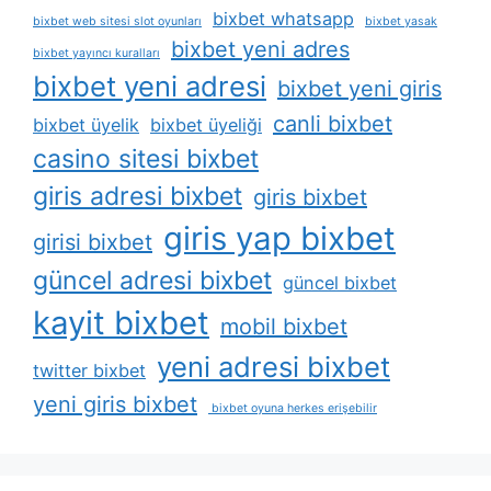
bixbet whatsapp
bixbet web sitesi slot oyunları
bixbet yasak
bixbet yeni adres
bixbet yayıncı kuralları
bixbet yeni adresi
bixbet yeni giris
canli bixbet
bixbet üyelik
bixbet üyeliği
casino sitesi bixbet
giris adresi bixbet
giris bixbet
giris yap bixbet
girisi bixbet
güncel adresi bixbet
güncel bixbet
kayit bixbet
mobil bixbet
yeni adresi bixbet
twitter bixbet
yeni giris bixbet
bixbet oyuna herkes erişebilir