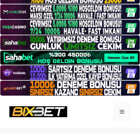
İçeriğe
atla
Menü