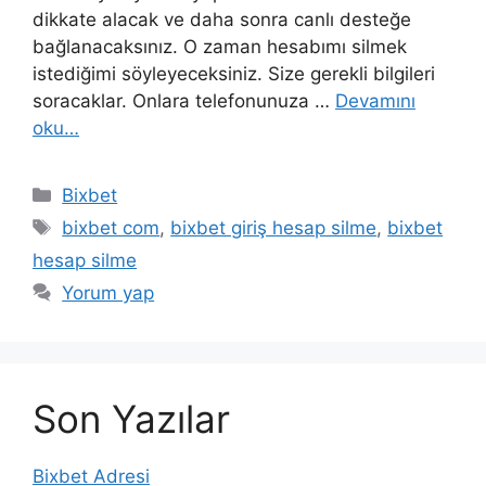
dikkate alacak ve daha sonra canlı desteğe
bağlanacaksınız. O zaman hesabımı silmek
istediğimi söyleyeceksiniz. Size gerekli bilgileri
soracaklar. Onlara telefonunuza …
Devamını
oku…
Kategoriler
Bixbet
Etiketler
bixbet com
,
bixbet giriş hesap silme
,
bixbet
hesap silme
Yorum yap
Son Yazılar
Bixbet Adresi