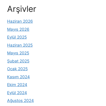
Arşivler
Haziran 2026
Mayıs 2026
Eylül 2025
Haziran 2025
Mayıs 2025
Şubat 2025
Ocak 2025
Kasım 2024
Ekim 2024
Eylül 2024
Ağustos 2024