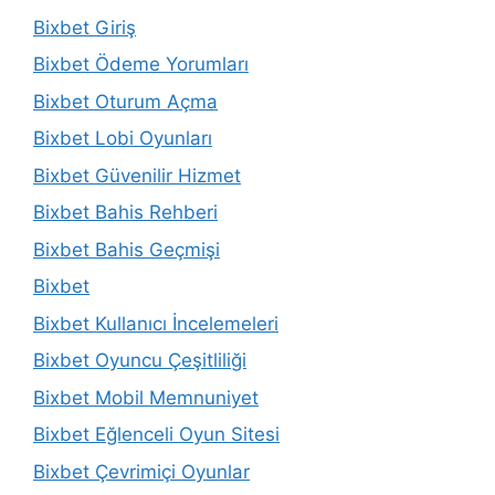
Bixbet Giriş
Bixbet Ödeme Yorumları
Bixbet Oturum Açma
Bixbet Lobi Oyunları
Bixbet Güvenilir Hizmet
Bixbet Bahis Rehberi
Bixbet Bahis Geçmişi
Bixbet
Bixbet Kullanıcı İncelemeleri
Bixbet Oyuncu Çeşitliliği
Bixbet Mobil Memnuniyet
Bixbet Eğlenceli Oyun Sitesi
Bixbet Çevrimiçi Oyunlar