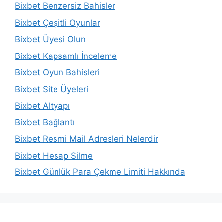
Bixbet Benzersiz Bahisler
Bixbet Çeşitli Oyunlar
Bixbet Üyesi Olun
Bixbet Kapsamlı İnceleme
Bixbet Oyun Bahisleri
Bixbet Site Üyeleri
Bixbet Altyapı
Bixbet Bağlantı
Bixbet Resmi Mail Adresleri Nelerdir
Bixbet Hesap Silme
Bixbet Günlük Para Çekme Limiti Hakkında