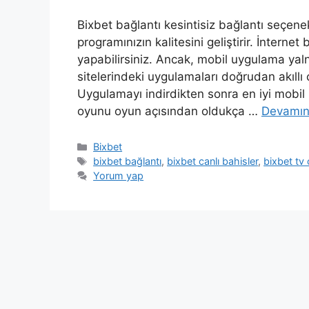
Bixbet bağlantı kesintisiz bağlantı seçene
programınızın kalitesini geliştirir. İnternet
yapabilirsiniz. Ancak, mobil uygulama yalnız
sitelerindeki uygulamaları doğrudan akıllı c
Uygulamayı indirdikten sonra en iyi mobil 
oyunu oyun açısından oldukça …
Devamın
Kategoriler
Bixbet
Etiketler
bixbet bağlantı
,
bixbet canlı bahisler
,
bixbet tv 
Yorum yap