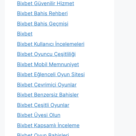
Bixbet Güvenilir Hizmet
Bixbet Bahis Rehberi
Bixbet Bahis Geçmişi
Bixbet
Bixbet Kullanıcı İncelemeleri
Bixbet Oyuncu Çeşitliliği
Bixbet Mobil Memnuniyet
Bixbet Eğlenceli Oyun Sitesi
Bixbet Çevrimiçi Oyunlar
Bixbet Benzersiz Bahisler
Bixbet Çeşitli Oyunlar
Bixbet Üyesi Olun
Bixbet Kapsamlı İnceleme
Bixbet Oyun Bahisleri