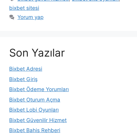
bixbet sitesi
Yorum yap
Son Yazılar
Bixbet Adresi
Bixbet Giriş
Bixbet Ödeme Yorumları
Bixbet Oturum Açma
Bixbet Lobi Oyunları
Bixbet Güvenilir Hizmet
Bixbet Bahis Rehberi