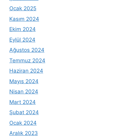
Ocak 2025
Kasım 2024
Ekim 2024
Eylül 2024
Ağustos 2024
Temmuz 2024
Haziran 2024
Mayıs 2024
Nisan 2024
Mart 2024
Şubat 2024
Ocak 2024
Aralık 2023