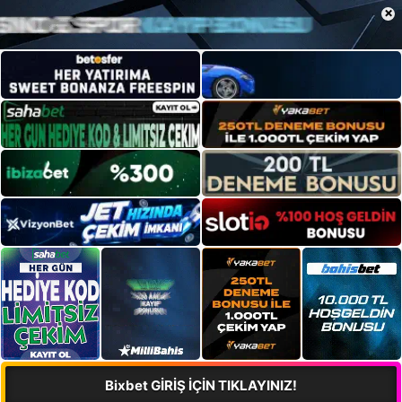
×
Bixbet GİRİŞ İÇİN TIKLAYINIZ!