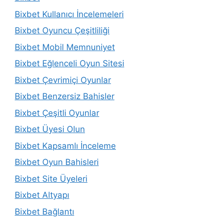
Bixbet Kullanıcı İncelemeleri
Bixbet Oyuncu Çeşitliliği
Bixbet Mobil Memnuniyet
Bixbet Eğlenceli Oyun Sitesi
Bixbet Çevrimiçi Oyunlar
Bixbet Benzersiz Bahisler
Bixbet Çeşitli Oyunlar
Bixbet Üyesi Olun
Bixbet Kapsamlı İnceleme
Bixbet Oyun Bahisleri
Bixbet Site Üyeleri
Bixbet Altyapı
Bixbet Bağlantı