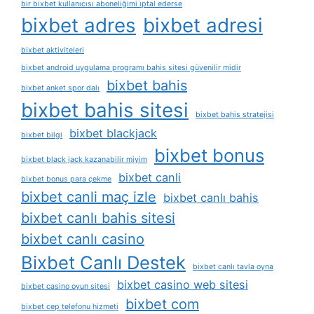
bir bixbet kullanıcısı aboneliğimi i̇ptal ederse
bixbet adres
bixbet adresi
bixbet aktiviteleri
bixbet android uygulama programı bahis sitesi güvenilir midir
bixbet bahis
bixbet anket spor dalı
bixbet bahis sitesi
bixbet bahis stratejisi
bixbet blackjack
bixbet bilgi
bixbet bonus
bixbet black jack kazanabilir miyim
bixbet canli
bixbet bonus para çekme
bixbet canli maç izle
bixbet canlı bahis
bixbet canlı bahis sitesi
bixbet canlı casino
Bixbet Canlı Destek
bixbet canlı tavla oyna
bixbet casino web sitesi
bixbet casino oyun sitesi
bixbet com
bixbet cep telefonu hizmeti