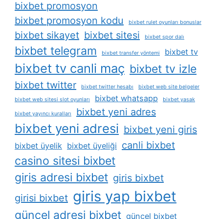
bixbet promosyon
bixbet promosyon kodu
bixbet rulet oyunları bonuslar
bixbet sikayet
bixbet sitesi
bixbet spor dalı
bixbet telegram
bixbet tv
bixbet transfer yöntemi
bixbet tv canli maç
bixbet tv izle
bixbet twitter
bixbet twitter hesabı
bixbet web site belgeler
bixbet whatsapp
bixbet web sitesi slot oyunları
bixbet yasak
bixbet yeni adres
bixbet yayıncı kuralları
bixbet yeni adresi
bixbet yeni giris
canli bixbet
bixbet üyelik
bixbet üyeliği
casino sitesi bixbet
giris adresi bixbet
giris bixbet
giris yap bixbet
girisi bixbet
güncel adresi bixbet
güncel bixbet