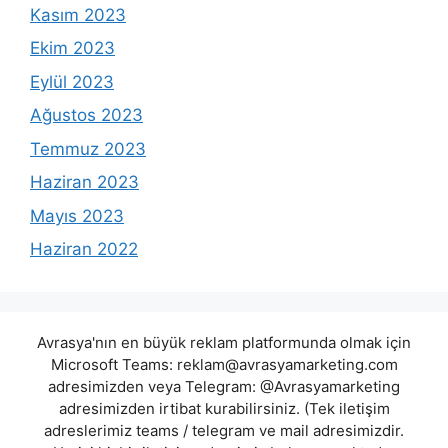
Kasım 2023
Ekim 2023
Eylül 2023
Ağustos 2023
Temmuz 2023
Haziran 2023
Mayıs 2023
Haziran 2022
Avrasya'nın en büyük reklam platformunda olmak için
Microsoft Teams:
reklam@avrasyamarketing.com
adresimizden veya Telegram: @Avrasyamarketing
adresimizden irtibat kurabilirsiniz. (Tek iletişim
adreslerimiz teams / telegram ve mail adresimizdir.