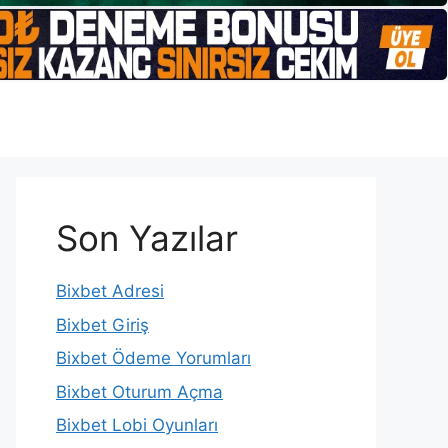
Son Yazılar
Bixbet Adresi
Bixbet Giriş
Bixbet Ödeme Yorumları
Bixbet Oturum Açma
Bixbet Lobi Oyunları