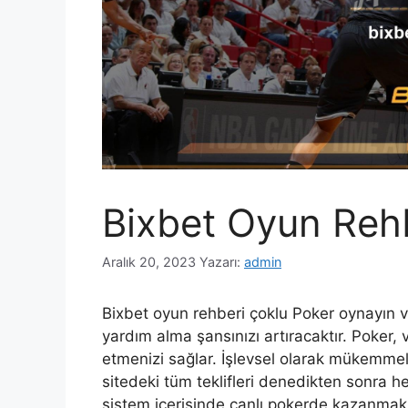
Bixbet Oyun Reh
Aralık 20, 2023
Yazarı:
admin
Bixbet oyun rehberi çoklu Poker oynayın ve
yardım alma şansınızı artıracaktır. Poker
etmenizi sağlar. İşlevsel olarak mükemme
sitedeki tüm teklifleri denedikten sonra h
sistem içerisinde canlı pokerde kazanmak