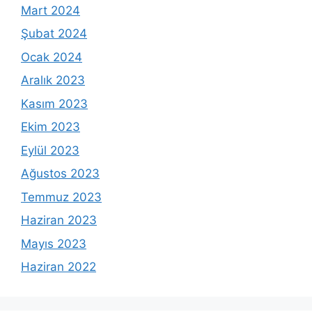
Mart 2024
Şubat 2024
Ocak 2024
Aralık 2023
Kasım 2023
Ekim 2023
Eylül 2023
Ağustos 2023
Temmuz 2023
Haziran 2023
Mayıs 2023
Haziran 2022