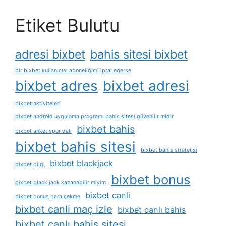
Etiket Bulutu
adresi bixbet
bahis sitesi bixbet
bir bixbet kullanıcısı aboneliğimi i̇ptal ederse
bixbet adres
bixbet adresi
bixbet aktiviteleri
bixbet android uygulama programı bahis sitesi güvenilir midir
bixbet bahis
bixbet anket spor dalı
bixbet bahis sitesi
bixbet bahis stratejisi
bixbet blackjack
bixbet bilgi
bixbet bonus
bixbet black jack kazanabilir miyim
bixbet canli
bixbet bonus para çekme
bixbet canli maç izle
bixbet canlı bahis
bixbet canlı bahis sitesi