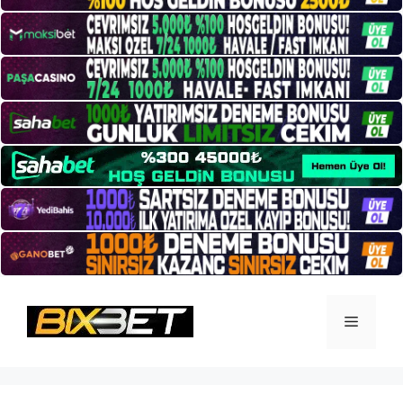
İçeriğe
atla
Menü