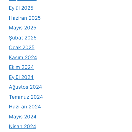
Eylül 2025
Haziran 2025
Mayıs 2025
Şubat 2025
Ocak 2025
Kasım 2024
Ekim 2024
Eylül 2024
Ağustos 2024
Temmuz 2024
Haziran 2024
Mayıs 2024
Nisan 2024