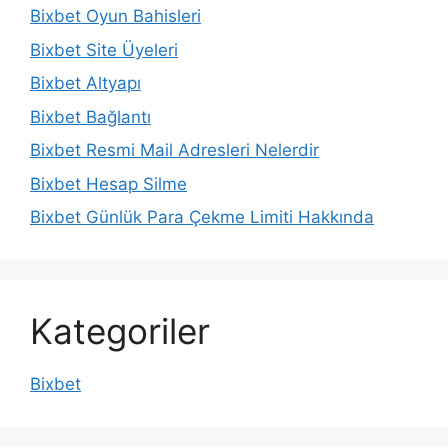
Bixbet Oyun Bahisleri
Bixbet Site Üyeleri
Bixbet Altyapı
Bixbet Bağlantı
Bixbet Resmi Mail Adresleri Nelerdir
Bixbet Hesap Silme
Bixbet Günlük Para Çekme Limiti Hakkında
Kategoriler
Bixbet