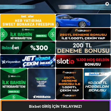
×
Bixbet GİRİŞ İÇİN TIKLAYINIZ!