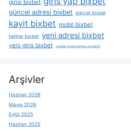
giris yap bixbet
girisi bixbet
güncel adresi bixbet
güncel bixbet
kayit bixbet
mobil bixbet
yeni adresi bixbet
twitter bixbet
yeni giris bixbet
bixbet oyuna herkes erişebilir
Arşivler
Haziran 2026
Mayıs 2026
Eylül 2025
Haziran 2025