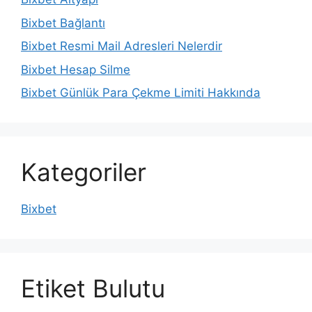
Bixbet Bağlantı
Bixbet Resmi Mail Adresleri Nelerdir
Bixbet Hesap Silme
Bixbet Günlük Para Çekme Limiti Hakkında
Kategoriler
Bixbet
Etiket Bulutu