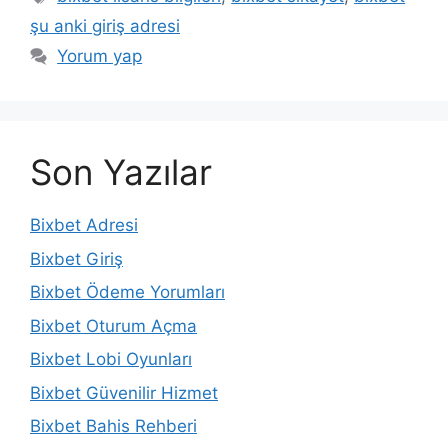
şu anki giriş adresi
Yorum yap
Son Yazılar
Bixbet Adresi
Bixbet Giriş
Bixbet Ödeme Yorumları
Bixbet Oturum Açma
Bixbet Lobi Oyunları
Bixbet Güvenilir Hizmet
Bixbet Bahis Rehberi