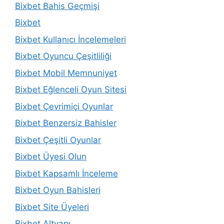
Bixbet Bahis Geçmişi
Bixbet
Bixbet Kullanıcı İncelemeleri
Bixbet Oyuncu Çeşitliliği
Bixbet Mobil Memnuniyet
Bixbet Eğlenceli Oyun Sitesi
Bixbet Çevrimiçi Oyunlar
Bixbet Benzersiz Bahisler
Bixbet Çeşitli Oyunlar
Bixbet Üyesi Olun
Bixbet Kapsamlı İnceleme
Bixbet Oyun Bahisleri
Bixbet Site Üyeleri
Bixbet Altyapı