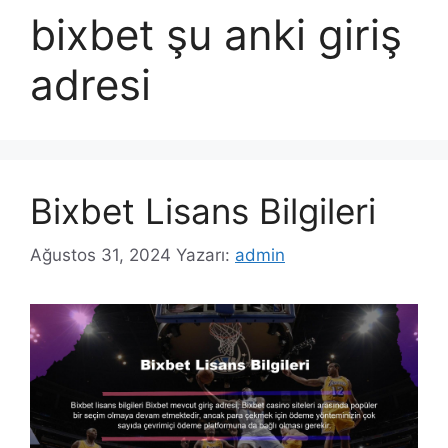
bixbet şu anki giriş
adresi
Bixbet Lisans Bilgileri
Ağustos 31, 2024
Yazarı:
admin