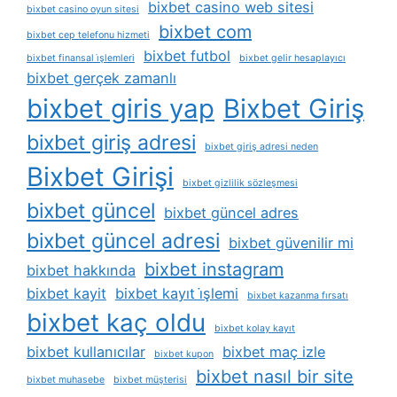
bixbet casino web sitesi
bixbet casino oyun sitesi
bixbet com
bixbet cep telefonu hizmeti
bixbet futbol
bixbet finansal i̇şlemleri
bixbet gelir hesaplayıcı
bixbet gerçek zamanlı
bixbet giris yap
Bixbet Giriş
bixbet giriş adresi
bixbet giriş adresi neden
Bixbet Girişi
bixbet gizlilik sözleşmesi
bixbet güncel
bixbet güncel adres
bixbet güncel adresi
bixbet güvenilir mi
bixbet instagram
bixbet hakkında
bixbet kayit
bixbet kayıt i̇şlemi
bixbet kazanma fırsatı
bixbet kaç oldu
bixbet kolay kayıt
bixbet kullanıcılar
bixbet maç izle
bixbet kupon
bixbet nasıl bir site
bixbet muhasebe
bixbet müşterisi