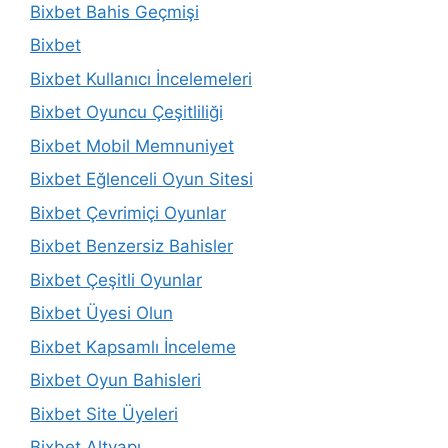
Bixbet Bahis Geçmişi
Bixbet
Bixbet Kullanıcı İncelemeleri
Bixbet Oyuncu Çeşitliliği
Bixbet Mobil Memnuniyet
Bixbet Eğlenceli Oyun Sitesi
Bixbet Çevrimiçi Oyunlar
Bixbet Benzersiz Bahisler
Bixbet Çeşitli Oyunlar
Bixbet Üyesi Olun
Bixbet Kapsamlı İnceleme
Bixbet Oyun Bahisleri
Bixbet Site Üyeleri
Bixbet Altyapı