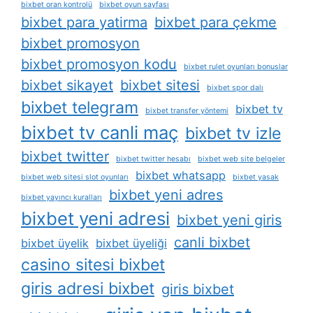
bixbet oran kontrolü
bixbet oyun sayfası
bixbet para yatirma
bixbet para çekme
bixbet promosyon
bixbet promosyon kodu
bixbet rulet oyunları bonuslar
bixbet sikayet
bixbet sitesi
bixbet spor dalı
bixbet telegram
bixbet tv
bixbet transfer yöntemi
bixbet tv canli maç
bixbet tv izle
bixbet twitter
bixbet twitter hesabı
bixbet web site belgeler
bixbet whatsapp
bixbet web sitesi slot oyunları
bixbet yasak
bixbet yeni adres
bixbet yayıncı kuralları
bixbet yeni adresi
bixbet yeni giris
canli bixbet
bixbet üyelik
bixbet üyeliği
casino sitesi bixbet
giris adresi bixbet
giris bixbet