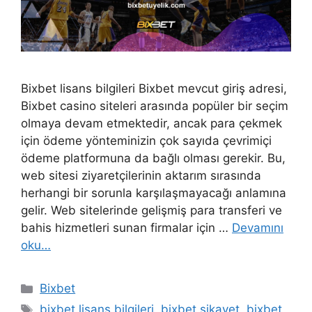
Bixbet lisans bilgileri Bixbet mevcut giriş adresi,
Bixbet casino siteleri arasında popüler bir seçim
olmaya devam etmektedir, ancak para çekmek
için ödeme yönteminizin çok sayıda çevrimiçi
ödeme platformuna da bağlı olması gerekir. Bu,
web sitesi ziyaretçilerinin aktarım sırasında
herhangi bir sorunla karşılaşmayacağı anlamına
gelir. Web sitelerinde gelişmiş para transferi ve
bahis hizmetleri sunan firmalar için …
Devamını
oku…
Kategoriler
Bixbet
Etiketler
bixbet lisans bilgileri
,
bixbet sikayet
,
bixbet