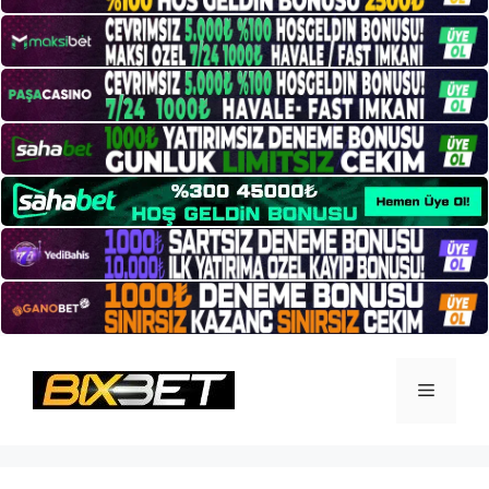
İçeriğe
atla
Menü