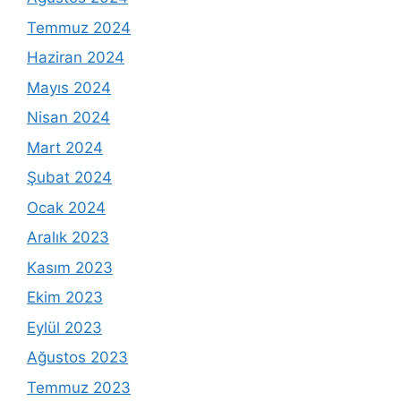
Temmuz 2024
Haziran 2024
Mayıs 2024
Nisan 2024
Mart 2024
Şubat 2024
Ocak 2024
Aralık 2023
Kasım 2023
Ekim 2023
Eylül 2023
Ağustos 2023
Temmuz 2023