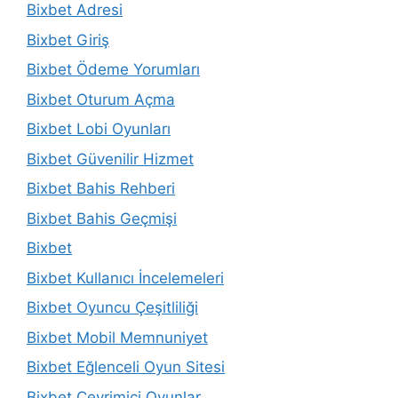
Bixbet Adresi
Bixbet Giriş
Bixbet Ödeme Yorumları
Bixbet Oturum Açma
Bixbet Lobi Oyunları
Bixbet Güvenilir Hizmet
Bixbet Bahis Rehberi
Bixbet Bahis Geçmişi
Bixbet
Bixbet Kullanıcı İncelemeleri
Bixbet Oyuncu Çeşitliliği
Bixbet Mobil Memnuniyet
Bixbet Eğlenceli Oyun Sitesi
Bixbet Çevrimiçi Oyunlar