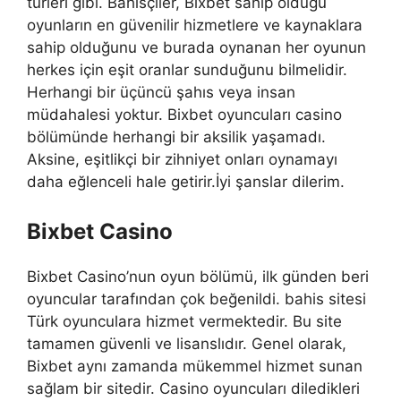
türleri gibi. Bahisçiler, Bixbet sahip olduğu
oyunların en güvenilir hizmetlere ve kaynaklara
sahip olduğunu ve burada oynanan her oyunun
herkes için eşit oranlar sunduğunu bilmelidir.
Herhangi bir üçüncü şahıs veya insan
müdahalesi yoktur. Bixbet oyuncuları casino
bölümünde herhangi bir aksilik yaşamadı.
Aksine, eşitlikçi bir zihniyet onları oynamayı
daha eğlenceli hale getirir.İyi şanslar dilerim.
Bixbet Casino
Bixbet Casino’nun oyun bölümü, ilk günden beri
oyuncular tarafından çok beğenildi.
bahis sitesi
Türk oyunculara hizmet vermektedir. Bu site
tamamen güvenli ve lisanslıdır. Genel olarak,
Bixbet aynı zamanda mükemmel hizmet sunan
sağlam bir sitedir. Casino oyuncuları diledikleri