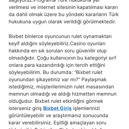
sağlıyoruz.Programa Türk hukukuna yer
verilmesi ve internet sitesinin kapatılması kararı
da dahil olmak üzere bu yöndeki kararların Türk
hukukuna uygun olarak verildiği görülmektedir.
Bixbet binlerce oyuncunun rulet oynamaktan
keyif aldığını söyleyebiliriz.Casino oyunları
hakkında en sık sorulan soru güvenilir olup
olmadığıdır. Çoğu kullanıcının bu kategoriyi sırf
onlara para kazandırdığı için tercih ettiğini
söyleyebilirim. Bu durumda: “Bixbet rulet
oyunundan şikayetiniz var mı?” Paylaşmak
istediğimiz, müşterilerimizin rulet masasından
memnun olmadığı ve aldığı hizmetten memnun
olduğudur. Bixbet rulet etkinliğini görmek
isterseniz giriş
Bixbet Giriş
işlemlerinizi
görüntüleyebilir ve araştırmanız sonucunda
karar verebilirsiniz. Eşitliği amaçlayan soru