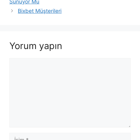
Sunuyor Mu
Bixbet Müşterileri
Yorum yapın
Yorum
İsim