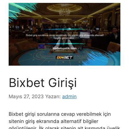
Bixbet Girişi
Mayıs 27, 2023
Yazarı:
admin
Bixbet girişi sorularına cevap verebilmek için
sitenin giriş ekranında alternatif bilgiler
görüntülenir. İlk olarak sitenin alt kısmında üyelik