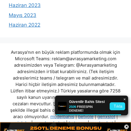
Haziran 2023
Mayıs 2023
Haziran 2022
Avrasya'nın en büyük reklam platformunda olmak için
Microsoft Teams:
reklam@avrasyamarketing.com
adresimizden veya Telegram: @Avrasyamarketing
adresimizden irtibat kurabilirsiniz. (Tek iletişim
adreslerimiz teams / telegram ve mail adresimizdir.
Harici hiçbir iletişim adresimiz bulunmamaktadır.
Lütfen itibar etmeyiniz.) Türkiye yasalarına göre 7258
sayılı kanun uyarınca yasa dışı bahis oynamanın
cezaları mevcuttur. Şu an bulunduğunuz site hiç bir
şekilde illegal bahis oyunları oynatmıyor ve oynamaya
aracı olmuyordur.
modelbahis
|
betvole
|
genxslot
|
viploby
|
grandpashabet
|
betsnew
|
moskovbet
|
×
tambet