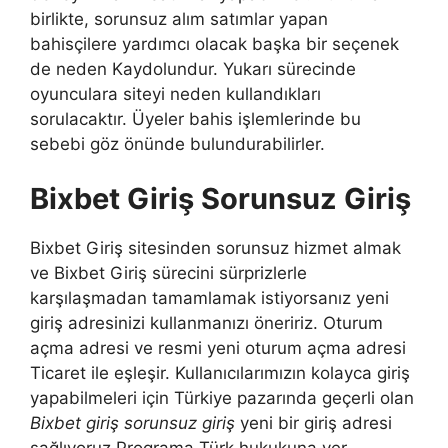
birlikte, sorunsuz alım satımlar yapan
bahisçilere yardımcı olacak başka bir seçenek
de neden Kaydolundur. Yukarı sürecinde
oyunculara siteyi neden kullandıkları
sorulacaktır. Üyeler bahis işlemlerinde bu
sebebi göz önünde bulundurabilirler.
Bixbet Giriş Sorunsuz Giriş
Bixbet Giriş sitesinden sorunsuz hizmet almak
ve Bixbet Giriş sürecini sürprizlerle
karşılaşmadan tamamlamak istiyorsanız yeni
giriş adresinizi kullanmanızı öneririz. Oturum
açma adresi ve resmi yeni oturum açma adresi
Ticaret ile eşleşir. Kullanıcılarımızın kolayca giriş
yapabilmeleri için Türkiye pazarında geçerli olan
Bixbet giriş sorunsuz giriş
yeni bir giriş adresi