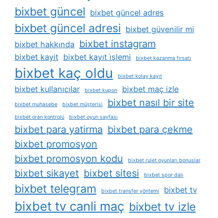
bixbet güncel
bixbet güncel adres
bixbet güncel adresi
bixbet güvenilir mi
bixbet instagram
bixbet hakkında
bixbet kayit
bixbet kayıt i̇şlemi
bixbet kazanma fırsatı
bixbet kaç oldu
bixbet kolay kayıt
bixbet kullanıcılar
bixbet maç izle
bixbet kupon
bixbet nasıl bir site
bixbet muhasebe
bixbet müşterisi
bixbet oran kontrolü
bixbet oyun sayfası
bixbet para yatirma
bixbet para çekme
bixbet promosyon
bixbet promosyon kodu
bixbet rulet oyunları bonuslar
bixbet sikayet
bixbet sitesi
bixbet spor dalı
bixbet telegram
bixbet tv
bixbet transfer yöntemi
bixbet tv canli maç
bixbet tv izle