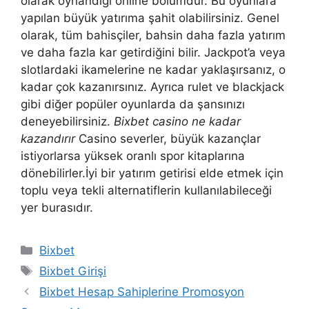
olarak oynandığı online bölümdür. Bu oyunlara
yapılan büyük yatırıma şahit olabilirsiniz. Genel
olarak, tüm bahisçiler, bahsin daha fazla yatırım
ve daha fazla kar getirdiğini bilir. Jackpot’a veya
slotlardaki ikamelerine ne kadar yaklaşırsanız, o
kadar çok kazanırsınız. Ayrıca rulet ve blackjack
gibi diğer popüler oyunlarda da şansınızı
deneyebilirsiniz.
Bixbet casino ne kadar
kazandırır
Casino severler, büyük kazançlar
istiyorlarsa yüksek oranlı spor kitaplarına
dönebilirler.İyi bir yatırım getirisi elde etmek için
toplu veya tekli alternatiflerin kullanılabileceği
yer burasıdır.
Kategoriler
Bixbet
Etiketler
Bixbet Girişi
Bixbet Hesap Sahiplerine Promosyon