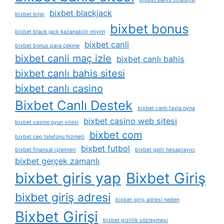
bixbet blackjack
bixbet bilgi
bixbet bonus
bixbet black jack kazanabilir miyim
bixbet canli
bixbet bonus para çekme
bixbet canli maç izle
bixbet canlı bahis
bixbet canlı bahis sitesi
bixbet canlı casino
Bixbet Canlı Destek
bixbet canlı tavla oyna
bixbet casino web sitesi
bixbet casino oyun sitesi
bixbet com
bixbet cep telefonu hizmeti
bixbet futbol
bixbet finansal i̇şlemleri
bixbet gelir hesaplayıcı
bixbet gerçek zamanlı
bixbet giris yap
Bixbet Giriş
bixbet giriş adresi
bixbet giriş adresi neden
Bixbet Girişi
bixbet gizlilik sözleşmesi