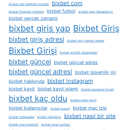
bixbet com
bixbet cep telefonu hizmeti
bixbet futbol
bixbet finansal i̇şlemleri
bixbet gelir hesaplayıcı
bixbet gerçek zamanlı
bixbet giris yap
Bixbet Giriş
bixbet giriş adresi
bixbet giriş adresi neden
Bixbet Girişi
bixbet gizlilik sözleşmesi
bixbet güncel
bixbet güncel adres
bixbet güncel adresi
bixbet güvenilir mi
bixbet instagram
bixbet hakkında
bixbet kayit
bixbet kayıt i̇şlemi
bixbet kazanma fırsatı
bixbet kaç oldu
bixbet kolay kayıt
bixbet kullanıcılar
bixbet maç izle
bixbet kupon
bixbet nasıl bir site
bixbet muhasebe
bixbet müşterisi
bixbet oran kontrolü
bixbet oyun sayfası