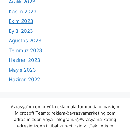
Aralık 2023
Kasım 2023
Ekim 2023
Eylül 2023
Ağustos 2023
Temmuz 2023
Haziran 2023
Mayıs 2023
Haziran 2022
Avrasya'nın en büyük reklam platformunda olmak için
Microsoft Teams:
reklam@avrasyamarketing.com
adresimizden veya Telegram: @Avrasyamarketing
adresimizden irtibat kurabilirsiniz. (Tek iletişim