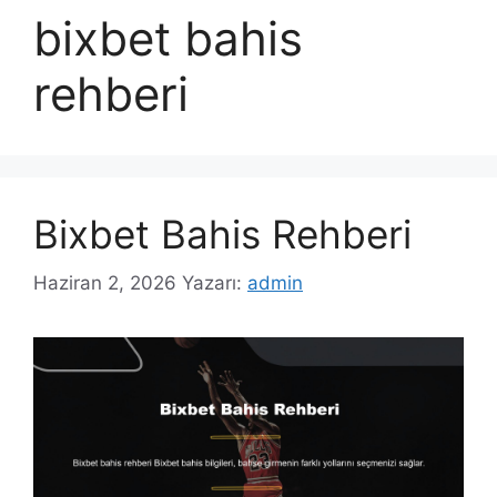
bixbet bahis
rehberi
Bixbet Bahis Rehberi
Haziran 2, 2026
Yazarı:
admin