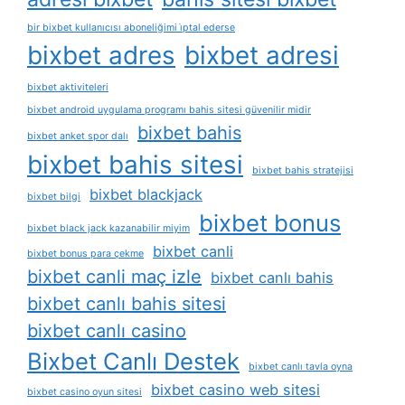
bir bixbet kullanıcısı aboneliğimi i̇ptal ederse
bixbet adres
bixbet adresi
bixbet aktiviteleri
bixbet android uygulama programı bahis sitesi güvenilir midir
bixbet bahis
bixbet anket spor dalı
bixbet bahis sitesi
bixbet bahis stratejisi
bixbet blackjack
bixbet bilgi
bixbet bonus
bixbet black jack kazanabilir miyim
bixbet canli
bixbet bonus para çekme
bixbet canli maç izle
bixbet canlı bahis
bixbet canlı bahis sitesi
bixbet canlı casino
Bixbet Canlı Destek
bixbet canlı tavla oyna
bixbet casino web sitesi
bixbet casino oyun sitesi