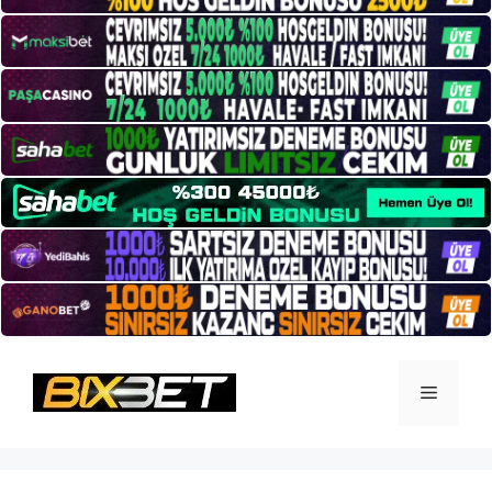
İçeriğe
atla
Menü