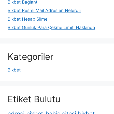
Bixbet Bağlantı
Bixbet Resmi Mail Adresleri Nelerdir
Bixbet Hesap Silme
Bixbet Günlük Para Çekme Limiti Hakkında
Kategoriler
Bixbet
Etiket Bulutu
adresi bixbet
bahis sitesi bixbet