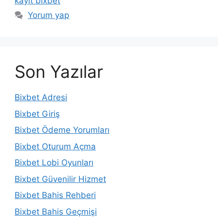
kayit bixbet
Yorum yap
Son Yazılar
Bixbet Adresi
Bixbet Giriş
Bixbet Ödeme Yorumları
Bixbet Oturum Açma
Bixbet Lobi Oyunları
Bixbet Güvenilir Hizmet
Bixbet Bahis Rehberi
Bixbet Bahis Geçmişi