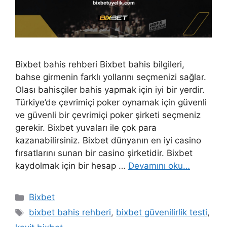
Bixbet bahis rehberi Bixbet bahis bilgileri,
bahse girmenin farklı yollarını seçmenizi sağlar.
Olası bahisçiler bahis yapmak için iyi bir yerdir.
Türkiye’de çevrimiçi poker oynamak için güvenli
ve güvenli bir çevrimiçi poker şirketi seçmeniz
gerekir. Bixbet yuvaları ile çok para
kazanabilirsiniz. Bixbet dünyanın en iyi casino
fırsatlarını sunan bir casino şirketidir. Bixbet
kaydolmak için bir hesap …
Devamını oku…
Kategoriler
Bixbet
Etiketler
bixbet bahis rehberi
,
bixbet güvenilirlik testi
,