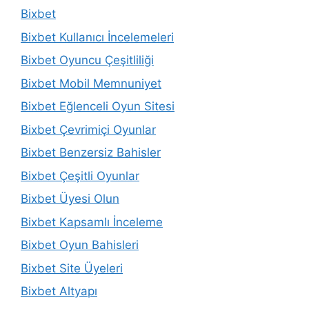
Bixbet
Bixbet Kullanıcı İncelemeleri
Bixbet Oyuncu Çeşitliliği
Bixbet Mobil Memnuniyet
Bixbet Eğlenceli Oyun Sitesi
Bixbet Çevrimiçi Oyunlar
Bixbet Benzersiz Bahisler
Bixbet Çeşitli Oyunlar
Bixbet Üyesi Olun
Bixbet Kapsamlı İnceleme
Bixbet Oyun Bahisleri
Bixbet Site Üyeleri
Bixbet Altyapı