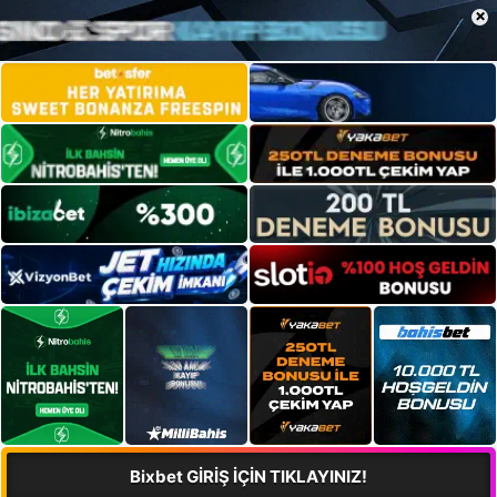
×
Bixbet GİRİŞ İÇİN TIKLAYINIZ!