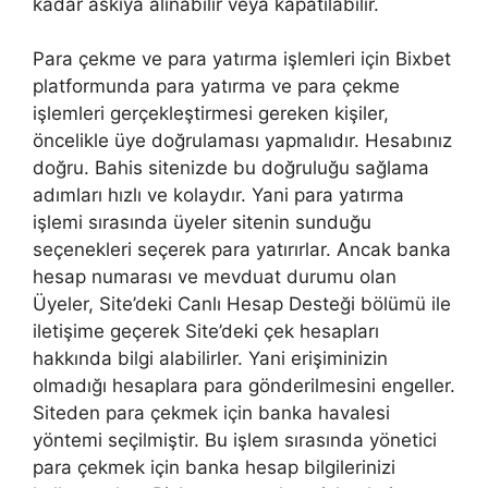
kadar askıya alınabilir veya kapatılabilir.
Para çekme ve para yatırma işlemleri için Bixbet
platformunda para yatırma ve para çekme
işlemleri gerçekleştirmesi gereken kişiler,
öncelikle üye doğrulaması yapmalıdır. Hesabınız
doğru. Bahis sitenizde bu doğruluğu sağlama
adımları hızlı ve kolaydır. Yani para yatırma
işlemi sırasında üyeler sitenin sunduğu
seçenekleri seçerek para yatırırlar. Ancak banka
hesap numarası ve mevduat durumu olan
Üyeler, Site’deki Canlı Hesap Desteği bölümü ile
iletişime geçerek Site’deki çek hesapları
hakkında bilgi alabilirler. Yani erişiminizin
olmadığı hesaplara para gönderilmesini engeller.
Siteden para çekmek için banka havalesi
yöntemi seçilmiştir. Bu işlem sırasında yönetici
para çekmek için banka hesap bilgilerinizi