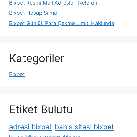
Bixbet Resmi Mail Adresleri Nelerdir
Bixbet Hesap Silme
Bixbet Günlük Para Çekme Limiti Hakkında
Kategoriler
Bixbet
Etiket Bulutu
adresi bixbet
bahis sitesi bixbet
bir bixbet kullanıcısı aboneliğimi i̇ptal ederse