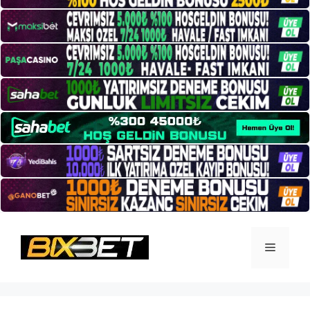
İçeriğe
atla
Menü