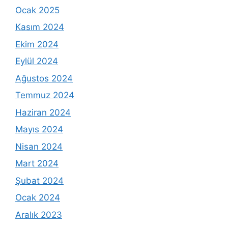
Ocak 2025
Kasım 2024
Ekim 2024
Eylül 2024
Ağustos 2024
Temmuz 2024
Haziran 2024
Mayıs 2024
Nisan 2024
Mart 2024
Şubat 2024
Ocak 2024
Aralık 2023