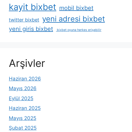
kayit bixbet
mobil bixbet
yeni adresi bixbet
twitter bixbet
yeni giris bixbet
bixbet oyuna herkes erişebilir
Arşivler
Haziran 2026
Mayıs 2026
Eylül 2025
Haziran 2025
Mayıs 2025
Şubat 2025