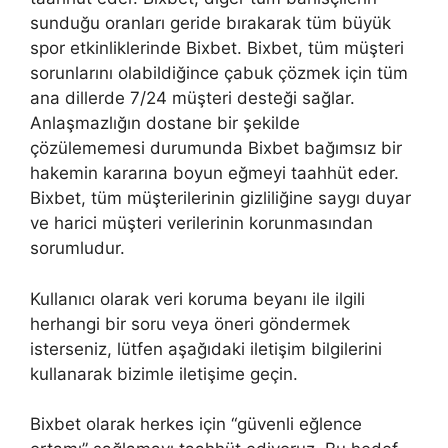
sunduğu oranları geride bırakarak tüm büyük
spor etkinliklerinde Bixbet. Bixbet, tüm müşteri
sorunlarını olabildiğince çabuk çözmek için tüm
ana dillerde 7/24 müşteri desteği sağlar.
Anlaşmazlığın dostane bir şekilde
çözülememesi durumunda Bixbet bağımsız bir
hakemin kararına boyun eğmeyi taahhüt eder.
Bixbet, tüm müşterilerinin gizliliğine saygı duyar
ve harici müşteri verilerinin korunmasından
sorumludur.
Kullanıcı olarak veri koruma beyanı ile ilgili
herhangi bir soru veya öneri göndermek
isterseniz, lütfen aşağıdaki iletişim bilgilerini
kullanarak bizimle iletişime geçin.
Bixbet olarak herkes için “güvenli eğlence