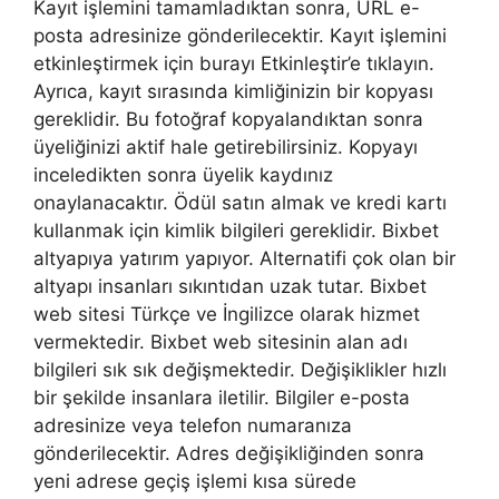
Kayıt işlemini tamamladıktan sonra, URL e-
posta adresinize gönderilecektir. Kayıt işlemini
etkinleştirmek için burayı Etkinleştir’e tıklayın.
Ayrıca, kayıt sırasında kimliğinizin bir kopyası
gereklidir. Bu fotoğraf kopyalandıktan sonra
üyeliğinizi aktif hale getirebilirsiniz. Kopyayı
inceledikten sonra üyelik kaydınız
onaylanacaktır. Ödül satın almak ve kredi kartı
kullanmak için kimlik bilgileri gereklidir. Bixbet
altyapıya yatırım yapıyor. Alternatifi çok olan bir
altyapı insanları sıkıntıdan uzak tutar. Bixbet
web sitesi Türkçe ve İngilizce olarak hizmet
vermektedir. Bixbet web sitesinin alan adı
bilgileri sık sık değişmektedir. Değişiklikler hızlı
bir şekilde insanlara iletilir. Bilgiler e-posta
adresinize veya telefon numaranıza
gönderilecektir. Adres değişikliğinden sonra
yeni adrese geçiş işlemi kısa sürede