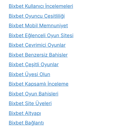
Bixbet Kullanıcı İncelemeleri
Bixbet Oyuncu Çeşitliliği
Bixbet Mobil Memnuniyet
Bixbet Eğlenceli Oyun Sitesi
Bixbet Çevrimiçi Oyunlar
Bixbet Benzersiz Bahisler
Bixbet Çeşitli Oyunlar
Bixbet Üyesi Olun
Bixbet Kapsamlı İnceleme
Bixbet Oyun Bahisleri
Bixbet Site Üyeleri
Bixbet Altyapı
Bixbet Bağlantı