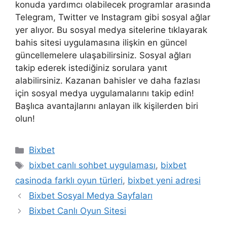
konuda yardımcı olabilecek programlar arasında
Telegram, Twitter ve Instagram gibi sosyal ağlar
yer alıyor. Bu sosyal medya sitelerine tıklayarak
bahis sitesi uygulamasına ilişkin en güncel
güncellemelere ulaşabilirsiniz. Sosyal ağları
takip ederek istediğiniz sorulara yanıt
alabilirsiniz. Kazanan bahisler ve daha fazlası
için sosyal medya uygulamalarını takip edin!
Başlıca avantajlarını anlayan ilk kişilerden biri
olun!
Kategoriler
Bixbet
Etiketler
bixbet canlı sohbet uygulaması
,
bixbet
casinoda farklı oyun türleri
,
bixbet yeni adresi
Bixbet Sosyal Medya Sayfaları
Bixbet Canlı Oyun Sitesi