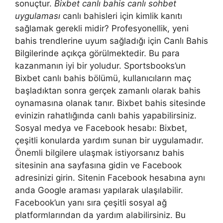
sonuçtur.
Bixbet canlı bahis canlı sohbet
uygulaması
canlı bahisleri için kimlik kanıtı
sağlamak gerekli midir? Profesyonellik, yeni
bahis trendlerine uyum sağladığı için Canlı Bahis
Bilgilerinde açıkça görülmektedir. Bu para
kazanmanın iyi bir yoludur. Sportsbooks’un
Bixbet canlı bahis bölümü, kullanıcıların maç
başladıktan sonra gerçek zamanlı olarak bahis
oynamasına olanak tanır. Bixbet bahis sitesinde
evinizin rahatlığında canlı bahis yapabilirsiniz.
Sosyal medya ve Facebook hesabı: Bixbet,
çeşitli konularda yardım sunan bir uygulamadır.
Önemli bilgilere ulaşmak istiyorsanız bahis
sitesinin ana sayfasına gidin ve Facebook
adresinizi girin. Sitenin Facebook hesabına aynı
anda Google araması yapılarak ulaşılabilir.
Facebook’un yanı sıra çeşitli sosyal ağ
platformlarından da yardım alabilirsiniz. Bu