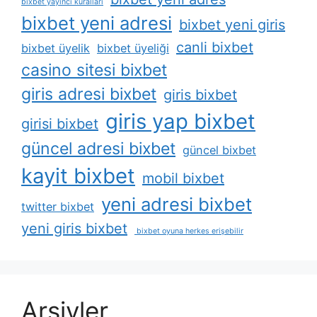
bixbet yayıncı kuralları
bixbet yeni adresi
bixbet yeni giris
canli bixbet
bixbet üyelik
bixbet üyeliği
casino sitesi bixbet
giris adresi bixbet
giris bixbet
giris yap bixbet
girisi bixbet
güncel adresi bixbet
güncel bixbet
kayit bixbet
mobil bixbet
yeni adresi bixbet
twitter bixbet
yeni giris bixbet
bixbet oyuna herkes erişebilir
Arşivler