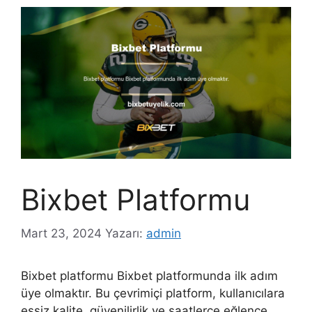
Bixbet Platformu
Mart 23, 2024
Yazarı:
admin
Bixbet platformu Bixbet platformunda ilk adım
üye olmaktır. Bu çevrimiçi platform, kullanıcılara
eşsiz kalite, güvenilirlik ve saatlerce eğlence