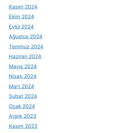
Kasım 2024
Ekim 2024
Eylül 2024
Ağustos 2024
Temmuz 2024
Haziran 2024
Mayıs 2024
Nisan 2024
Mart 2024
Şubat 2024
Ocak 2024
Aralık 2023
Kasım 2023