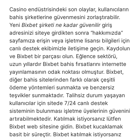
Casino endüstrisindeki son olaylar, kullanıcıların
bahis şirketlerine güvenmesini zorlaştırabilir.
Yeni
Bixbet şirketi ne kadar güvenilir
giriş
adresinizi siteye girdikten sonra “hakkımızda”
sayfamıza erişin veya işletme lisansı bilgileri için
canlı destek ekibimizle iletişime geçin. Kaydolun
ve Bixbet bir parçası olun. Eğlence sektörü,
uzun yıllardır Bixbet bahis fırsatlarını internette
yayınlamasının odak noktası olmuştur. Bixbet,
diğer bahis sitelerinden farklı olarak çeşitli
ödeme yöntemleri sunmakta ve benzersiz
teşvikler sunmaktadır. Talihsiz durum yaşayan
kullanıcılar için sitede 7/24 canlı destek
sisteminin bulunması işletme üyelerinin güvenini
artırabilmektedir. Katılmak istiyorsanız lütfen
Bixbet web sitesine gidin. Bixbet kucaklamak
basit bir süreçtir. Bixbet katılmak istiyorsanız