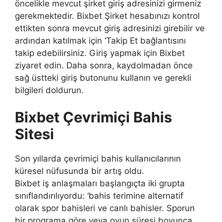
öncelikle mevcut şirket giriş adresinizi girmeniz
gerekmektedir. Bixbet Şirket hesabınızı kontrol
ettikten sonra mevcut giriş adresinizi girebilir ve
ardından katılmak için ‘Takip Et bağlantısını
takip edebilirsiniz. Giriş yapmak için Bixbet
ziyaret edin. Daha sonra, kaydolmadan önce
sağ üstteki giriş butonunu kullanın ve gerekli
bilgileri doldurun.
Bixbet Çevrimiçi Bahis
Sitesi
Son yıllarda çevrimiçi bahis kullanıcılarının
küresel nüfusunda bir artış oldu.
Bixbet iş anlaşmaları başlangıçta iki grupta
sınıflandırılıyordu: ‘bahis terimine alternatif
olarak spor bahisleri ve canlı bahisler. Sporun
bir programa göre veya oyun süresi boyunca