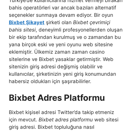
Türkiye’de kullanıcılarına hizmet vermeyi bırakan
bahis operatörleri var ancak bazıları alternatif
seçenekler sunmaya devam ediyor. Bir oyun
Bixbet Şikayet
şirketi olan
Bixbet çevrimiçi
bahis sitesi
, deneyimli profesyonellerden oluşan
bir ekip tarafından kurulmuş ve o zamandan bu
yana birçok eski ve yeni oyunu web sitesine
eklemiştir. Ülkemiz zaman zaman casino
sitelerine ve Bixbet yasaklar getirmiştir. Web
sitenizin giriş adresi değişmiş olabilir ve
kullanıcılar, şirketinizin yeni giriş konumundan
habersiz oldukları için şaşırabilirler.
Bixbet Adres Platformu
Bixbet kişisel adresi Twitter’da takip etmeniz
için mevcut.
Bixbet adres platformu
web sitesi
giriş adresi. Bixbet topluluğuna nasıl