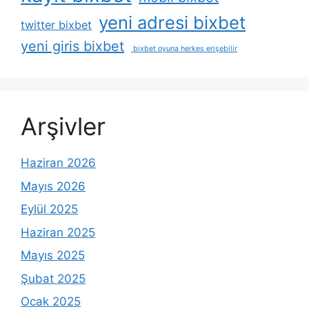
yeni adresi bixbet
twitter bixbet
yeni giris bixbet
bixbet oyuna herkes erişebilir
Arşivler
Haziran 2026
Mayıs 2026
Eylül 2025
Haziran 2025
Mayıs 2025
Şubat 2025
Ocak 2025