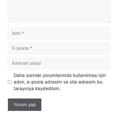
İsim
E-
posta
İnternet
sitesi
Daha sonraki yorumlarımda kullanılması için
adım, e-posta adresim ve site adresim bu
tarayıcıya kaydedilsin.