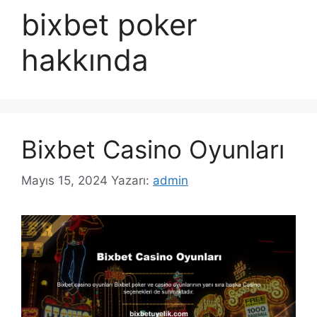
bixbet poker
hakkında
Bixbet Casino Oyunları
Mayıs 15, 2024
Yazarı:
admin