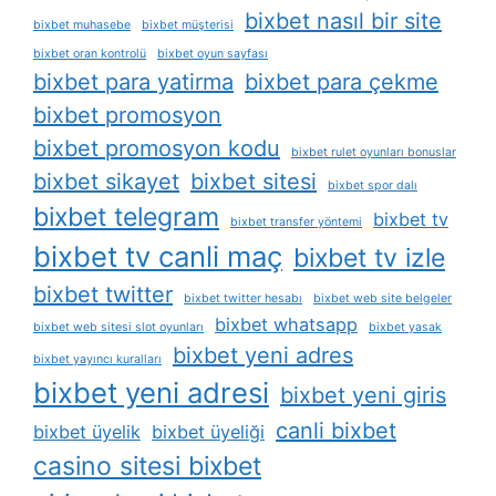
bixbet nasıl bir site
bixbet muhasebe
bixbet müşterisi
bixbet oran kontrolü
bixbet oyun sayfası
bixbet para yatirma
bixbet para çekme
bixbet promosyon
bixbet promosyon kodu
bixbet rulet oyunları bonuslar
bixbet sikayet
bixbet sitesi
bixbet spor dalı
bixbet telegram
bixbet tv
bixbet transfer yöntemi
bixbet tv canli maç
bixbet tv izle
bixbet twitter
bixbet twitter hesabı
bixbet web site belgeler
bixbet whatsapp
bixbet web sitesi slot oyunları
bixbet yasak
bixbet yeni adres
bixbet yayıncı kuralları
bixbet yeni adresi
bixbet yeni giris
canli bixbet
bixbet üyelik
bixbet üyeliği
casino sitesi bixbet