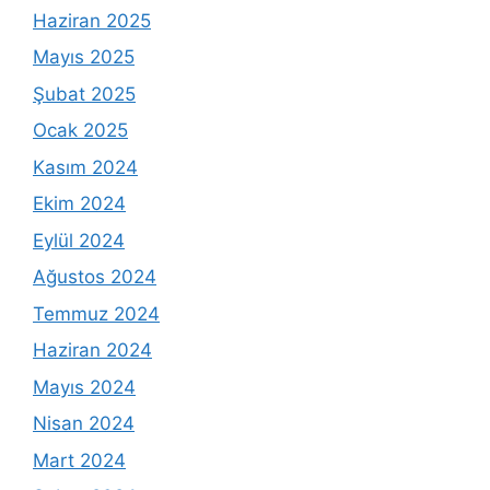
Haziran 2025
Mayıs 2025
Şubat 2025
Ocak 2025
Kasım 2024
Ekim 2024
Eylül 2024
Ağustos 2024
Temmuz 2024
Haziran 2024
Mayıs 2024
Nisan 2024
Mart 2024