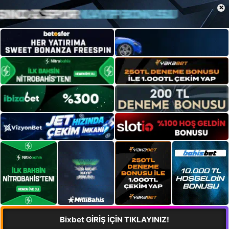
×
Bixbet GİRİŞ İÇİN TIKLAYINIZ!