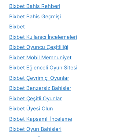
Bixbet Bahis Rehberi
Bixbet Bahis Geçmişi
Bixbet
Bixbet Kullanıcı İncelemeleri
Bixbet Oyuncu Çeşitliliği
Bixbet Mobil Memnuniyet
Bixbet Eğlenceli Oyun Sitesi
Bixbet Çevrimiçi Oyunlar
Bixbet Benzersiz Bahisler
Bixbet Çeşitli Oyunlar
Bixbet Üyesi Olun
Bixbet Kapsamlı İnceleme
Bixbet Oyun Bahisleri