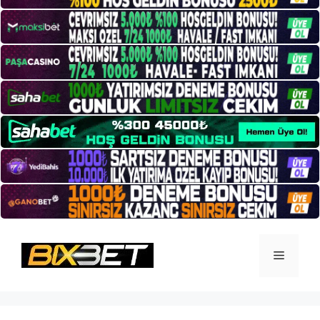
İçeriğe
atla
Menü