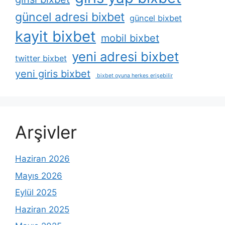
güncel adresi bixbet
güncel bixbet
kayit bixbet
mobil bixbet
yeni adresi bixbet
twitter bixbet
yeni giris bixbet
bixbet oyuna herkes erişebilir
Arşivler
Haziran 2026
Mayıs 2026
Eylül 2025
Haziran 2025