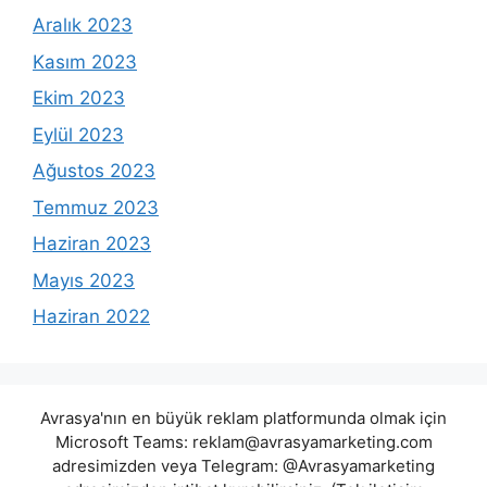
Aralık 2023
Kasım 2023
Ekim 2023
Eylül 2023
Ağustos 2023
Temmuz 2023
Haziran 2023
Mayıs 2023
Haziran 2022
Avrasya'nın en büyük reklam platformunda olmak için
Microsoft Teams:
reklam@avrasyamarketing.com
adresimizden veya Telegram: @Avrasyamarketing