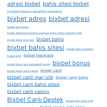
adresi bixbet
bahis sitesi bixbet
bir bixbet kullanıcısı aboneliğimi i̇ptal ederse
bixbet adres
bixbet adresi
bixbet aktiviteleri
bixbet android uygulama programı bahis sitesi güvenilir midir
bixbet bahis
bixbet anket spor dalı
bixbet bahis sitesi
bixbet bahis stratejisi
bixbet blackjack
bixbet bilgi
bixbet bonus
bixbet black jack kazanabilir miyim
bixbet canli
bixbet bonus para çekme
bixbet canli maç izle
bixbet canlı bahis
bixbet canlı bahis sitesi
bixbet canlı casino
Bixbet Canlı Destek
bixbet canlı tavla oyna