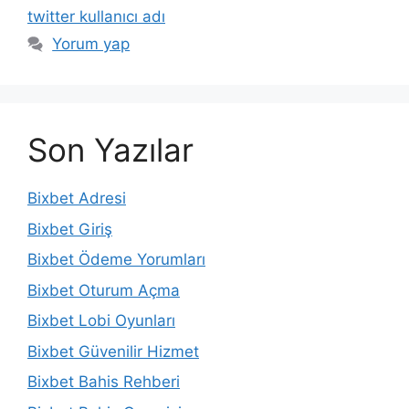
twitter kullanıcı adı
Yorum yap
Son Yazılar
Bixbet Adresi
Bixbet Giriş
Bixbet Ödeme Yorumları
Bixbet Oturum Açma
Bixbet Lobi Oyunları
Bixbet Güvenilir Hizmet
Bixbet Bahis Rehberi