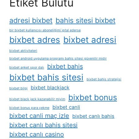
Etiket Bulutu
adresi bixbet
bahis sitesi bixbet
bir bixbet kullanıcısı aboneliğimi i̇ptal ederse
bixbet adres
bixbet adresi
bixbet aktiviteleri
bixbet android uygulama programı bahis sitesi güvenilir midir
bixbet bahis
bixbet anket spor dalı
bixbet bahis sitesi
bixbet bahis stratejisi
bixbet blackjack
bixbet bilgi
bixbet bonus
bixbet black jack kazanabilir miyim
bixbet canli
bixbet bonus para çekme
bixbet canli maç izle
bixbet canlı bahis
bixbet canlı bahis sitesi
bixbet canlı casino