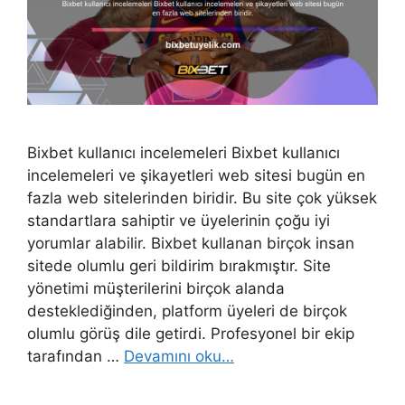
Bixbet kullanıcı incelemeleri Bixbet kullanıcı
incelemeleri ve şikayetleri web sitesi bugün en
fazla web sitelerinden biridir. Bu site çok yüksek
standartlara sahiptir ve üyelerinin çoğu iyi
yorumlar alabilir. Bixbet kullanan birçok insan
sitede olumlu geri bildirim bırakmıştır. Site
yönetimi müşterilerini birçok alanda
desteklediğinden, platform üyeleri de birçok
olumlu görüş dile getirdi. Profesyonel bir ekip
tarafından …
Devamını oku…