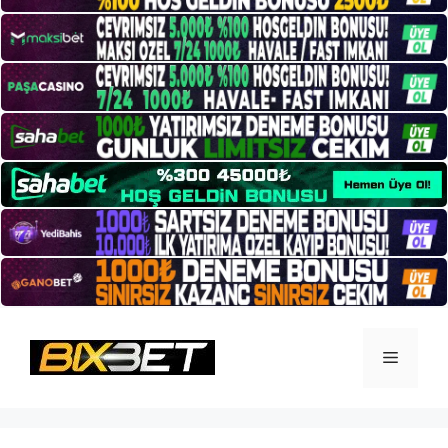
İçeriğe
atla
Menü