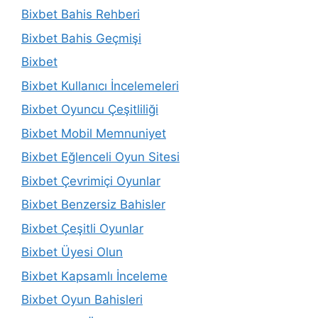
Bixbet Bahis Rehberi
Bixbet Bahis Geçmişi
Bixbet
Bixbet Kullanıcı İncelemeleri
Bixbet Oyuncu Çeşitliliği
Bixbet Mobil Memnuniyet
Bixbet Eğlenceli Oyun Sitesi
Bixbet Çevrimiçi Oyunlar
Bixbet Benzersiz Bahisler
Bixbet Çeşitli Oyunlar
Bixbet Üyesi Olun
Bixbet Kapsamlı İnceleme
Bixbet Oyun Bahisleri